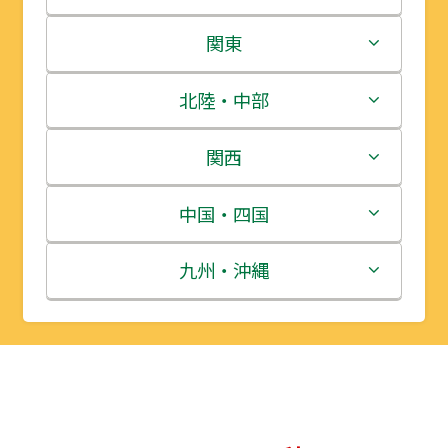
北海道
関東
青森県
茨城県
北陸・中部
岩手県
栃木県
新潟県
関西
宮城県
群馬県
富山県
三重県
中国・四国
秋田県
埼玉県
石川県
滋賀県
鳥取県
九州・沖縄
山形県
千葉県
福井県
京都府
島根県
福岡県
福島県
東京都
山梨県
大阪府
岡山県
佐賀県
神奈川県
長野県
兵庫県
広島県
長崎県