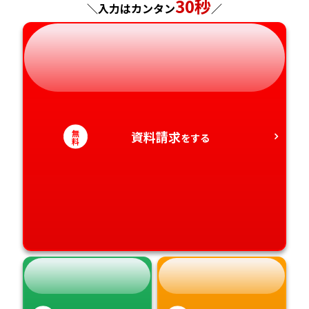
30秒
＼入力はカンタン
／
岐阜県
奈良県
山口県
熊本県
静岡県
和歌山県
徳島県
大分県
愛知県
香川県
宮崎県
無
資料請求
をする
料
愛媛県
鹿児島県
高知県
沖縄県