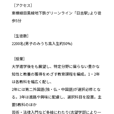
［アクセス］
東横線目黒線地下鉄グリーンライン「日吉駅｣より徒
歩5分
［生徒数］
2200名(男子のみうち高入生約50%)
［授業］
大学進学後をも展望し、特定分野に偏らない豊かな
知性と教養の獲得をめざす教育課程を編成。1・2年
は各教科を幅広く配し、
2年には第二外国語(独・仏・中国語)が選択必修とな
る。3年は進路や興味に配慮し、選択科目を設置。主
要5教科のほか
芸術・法律入門など多岐にわたり(志望学部により一