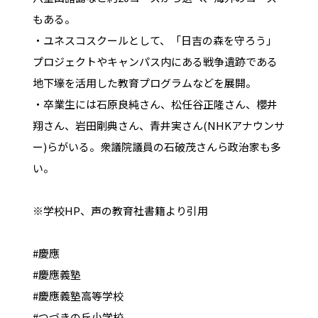
もある。
・ユネスコスクールとして、「日吉の森を守ろう」
プロジェクトやキャンパス内にある戦争遺跡である
地下壕を活用した教育プログラムなどを展開。
・卒業生には石原良純さん、松任谷正隆さん、櫻井
翔さん、岩田剛典さん、青井実さん(NHKアナウンサ
ー)らがいる。衆議院議員の石破茂さんら政治家も多
い。
※学校HP、声の教育社書籍より引用
#慶應
#慶應義塾
#慶應義塾高等学校
#つづきの丘小学校