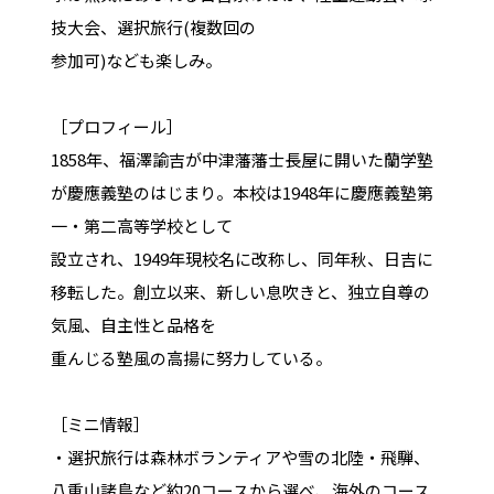
技大会、選択旅行(複数回の
参加可)なども楽しみ。
［プロフィール］
1858年、福澤諭吉が中津藩藩士長屋に開いた蘭学塾
が慶應義塾のはじまり。本校は1948年に慶應義塾第
一・第二高等学校として
設立され、1949年現校名に改称し、同年秋、日吉に
移転した。創立以来、新しい息吹きと、独立自尊の
気風、自主性と品格を
重んじる塾風の高揚に努力している。
［ミニ情報］
・選択旅行は森林ボランティアや雪の北陸・飛騨、
八重山諸島など約20コースから選べ、海外のコース