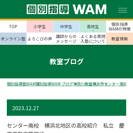
個別指導
TOP
小学生
中学生
高校生
WAMの特徴
講師からの
よくある質問
オンライン塾
よろこびの声
教室検索
メッセージ
入塾について
教室ブログ
個別指導塾WAM
個別指導WAM ブログ
神奈川教室
横浜市
センター南校の
2023.12.27
センター南校 横浜北地区の高校紹介 私立 慶