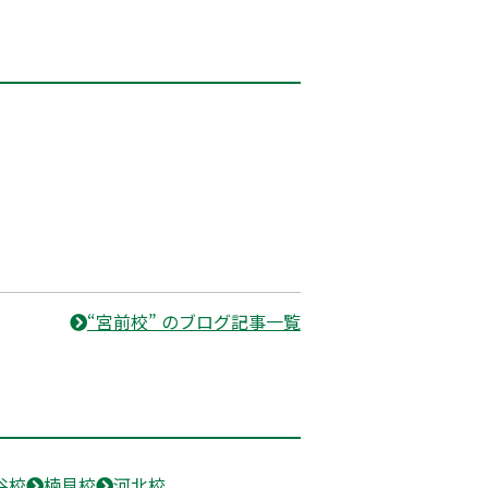
“宮前校” のブログ記事一覧
谷校
楠見校
河北校