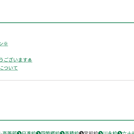
🌞
うございます🎍
について
-高等部
日進校
四箇郷校
高積校
宮前校
川永校
六十