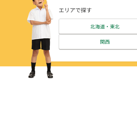
エリアで探す
北海道・東北
北海道
関西
青森県
三重県
岩手県
滋賀県
宮城県
京都府
秋田県
大阪府
山形県
兵庫県
福島県
奈良県