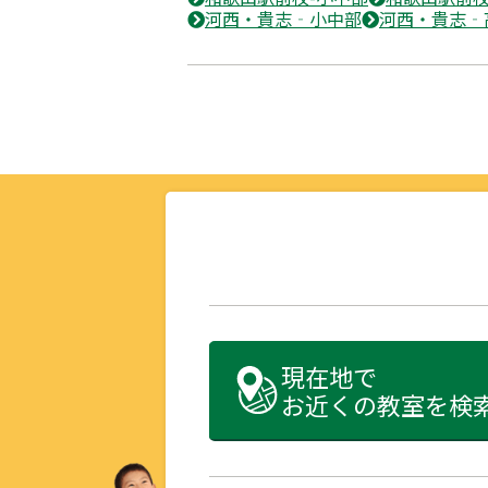
河西・貴志‐小中部
河西・貴志‐
現在地で
お近くの教室を検