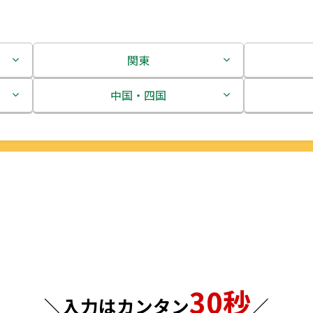
関東
茨城県
中国・四国
栃木県
鳥取県
群馬県
島根県
埼玉県
岡山県
千葉県
広島県
東京都
山口県
30秒
神奈川県
徳島県
＼入力はカンタン
／