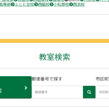
高等部
ふじと台校
西脇校
小松原校
西浜校
教室検索
郵便番号で探す
市区町
索