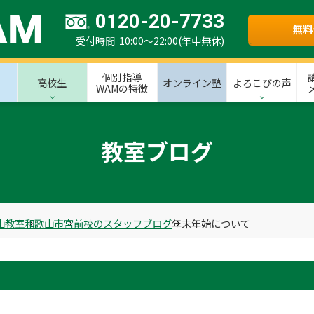
0120-20-7733
無料
受付時間 10:00～22:00(年中無休)
個別指導
高校生
オンライン塾
よろこびの声
WAMの特徴
教室ブログ
山教室
和歌山市
宮前校のスタッフブログ
年末年始について