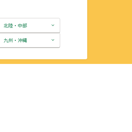
北陸・中部
新潟県
九州・沖縄
富山県
福岡県
石川県
佐賀県
福井県
長崎県
山梨県
熊本県
長野県
大分県
岐阜県
宮崎県