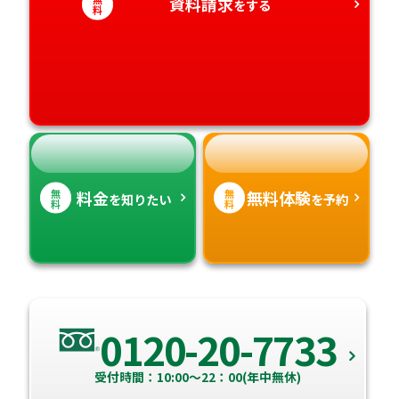
愛知県
資料請求
香川県
宮崎県
をする
料
愛媛県
鹿児島県
高知県
沖縄県
無
無
料金
無料体験
を知りたい
を予約
料
料
0120-20-7733
受付時間：10:00～22：00(年中無休)