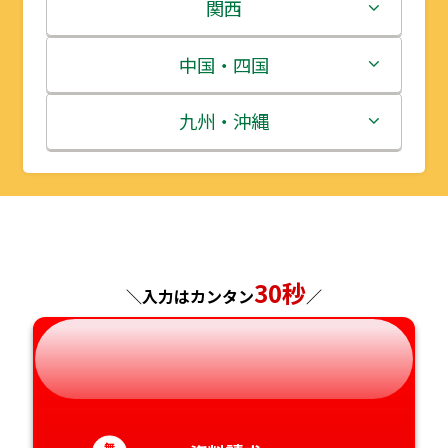
岩手県
栃木県
新潟県
関西
宮城県
群馬県
富山県
三重県
中国・四国
秋田県
埼玉県
石川県
滋賀県
鳥取県
九州・沖縄
山形県
千葉県
福井県
京都府
島根県
福岡県
福島県
東京都
山梨県
大阪府
岡山県
佐賀県
神奈川県
長野県
兵庫県
広島県
長崎県
30秒
＼入力はカンタン
／
岐阜県
奈良県
山口県
熊本県
静岡県
和歌山県
徳島県
大分県
無