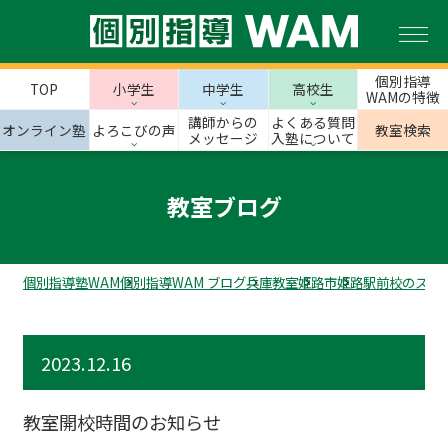
個別指導
TOP
小学生
中学生
高校生
WAMの特徴
講師からの
よくある質問
オンライン塾
よろこびの声
教室検索
メッセージ
入塾について
教室ブログ
個別指導塾WAM
個別指導WAM ブログ
兵庫教室
姫路市
姫路駅前校のスタ
2023.12.16
教室開校時間のお知らせ