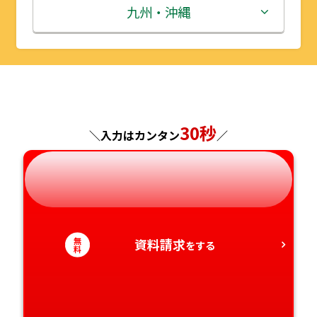
秋田県
埼玉県
石川県
滋賀県
鳥取県
九州・沖縄
山形県
千葉県
福井県
京都府
島根県
福岡県
福島県
東京都
山梨県
大阪府
岡山県
佐賀県
神奈川県
長野県
兵庫県
広島県
長崎県
30秒
＼入力はカンタン
／
岐阜県
奈良県
山口県
熊本県
静岡県
和歌山県
徳島県
大分県
無
資料請求
愛知県
香川県
をする
宮崎県
料
愛媛県
鹿児島県