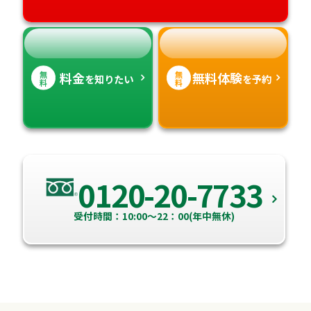
高知県
沖縄県
無
無
料金
無料体験
を知りたい
を予約
料
料
0120-20-7733
受付時間：10:00～22：00(年中無休)