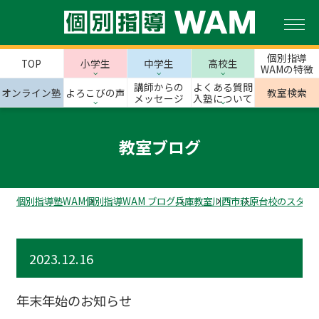
個別指導
TOP
小学生
中学生
高校生
WAMの特徴
講師からの
よくある質問
オンライン塾
よろこびの声
教室検索
メッセージ
入塾について
教室ブログ
個別指導塾WAM
個別指導WAM ブログ
兵庫教室
川西市
萩原台校のスタッ
2023.12.16
年末年始のお知らせ