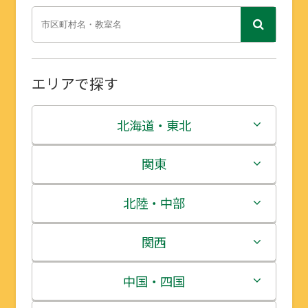
エリアで探す
北海道・東北
北海道
関東
青森県
茨城県
北陸・中部
岩手県
栃木県
新潟県
関西
宮城県
群馬県
富山県
三重県
中国・四国