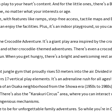
 play to your heart’s content. And for the little ones, there’s a
e, no matter what your interests or age.
le, with features like ramps, step-free access, tactile maps and 
an enjoy the facilities. Plus, it’s an indoor playground, so you 
e Crocodile Adventure. It’s a giant play area inspired by the cro
es and other crocodile-themed adventures. There’s even a crocod
un. When you get hungry, there’s a bright and welcoming rest a
 jungle gym that proudly rises 53 meters into the air. Divided i
rs 17 vertical play elements. It’s an adrenaline rush for all ages!
lica of an Osaka neighborhood from the Showa era (1950s to 1980s
 There’s also the “Karakuri Circus” area, where you can interact
 ingenious mechanisms.
e to be for unforgettable family adventures. So while you’re in 