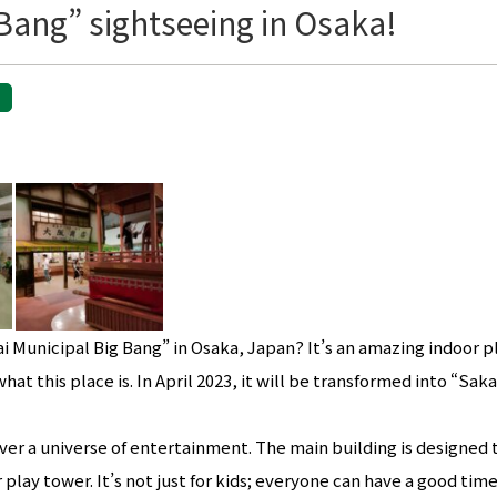
 Bang” sightseeing in Osaka!
Municipal Big Bang” in Osaka, Japan? It’s an amazing indoor pla
hat this place is. In April 2023, it will be transformed into “Sak
over a universe of entertainment. The main building is designed t
 play tower. It’s not just for kids; everyone can have a good t