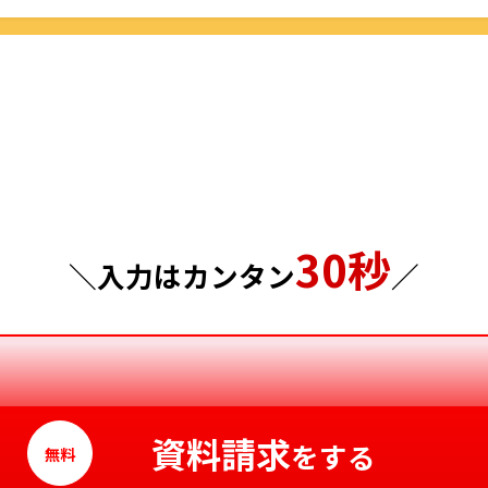
群馬県
島根県
埼玉県
岡山県
千葉県
広島県
東京都
山口県
30秒
神奈川県
徳島県
＼入力はカンタン
／
香川県
愛媛県
高知県
資料請求
をする
無料