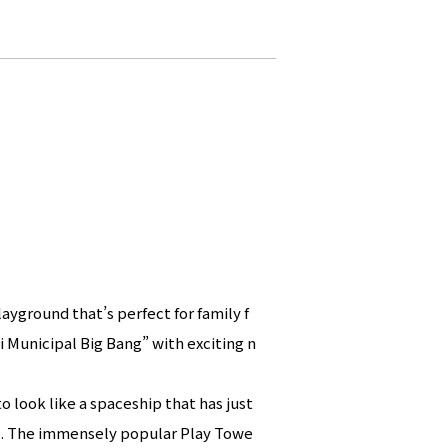
yground that’s perfect for family f
ai Municipal Big Bang” with exciting n
o look like a spaceship that has just
ime. The immensely popular Play Towe