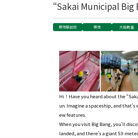
“Sakai Municipal Big
堺市駅前校
堺市
大阪教室
Hi！Have you heard about the “Sakai 
un. Imagine a spaceship, and that’s w
ew features.
When you visit Big Bang, you’ll disc
landed, and there’s a giant 53-meter