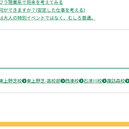
フラ現業系で将来を考えてみる
何ができますか？(安定した仕事を考える)
は大人の特別イベントではなく、むしろ普通。
東上野芝校
東上野芝-高校部
西湊校
石津川校
諏訪森校