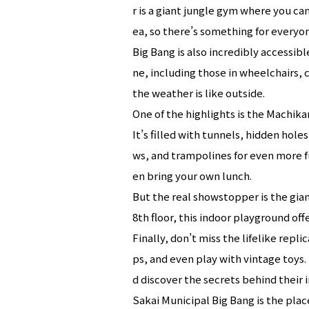
r is a giant jungle gym where you can
ea, so there’s something for everyon
Big Bang is also incredibly accessib
ne, including those in wheelchairs, c
the weather is like outside.
One of the highlights is the Machikan
It’s filled with tunnels, hidden hol
ws, and trampolines for even more f
en bring your own lunch.
But the real showstopper is the giant
8th floor, this indoor playground offe
Finally, don’t miss the lifelike rep
ps, and even play with vintage toys.
d discover the secrets behind their
Sakai Municipal Big Bang is the plac