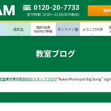
0120-20-7733
無料
受付時間 10:00～22:00(年中無休)
個別指導
高校生
オンライン塾
よろこびの声
WAMの特徴
教室ブログ
教室
堺市
堺市駅前校のスタッフブログ
"Sakai Municipal Big Bang" sigh