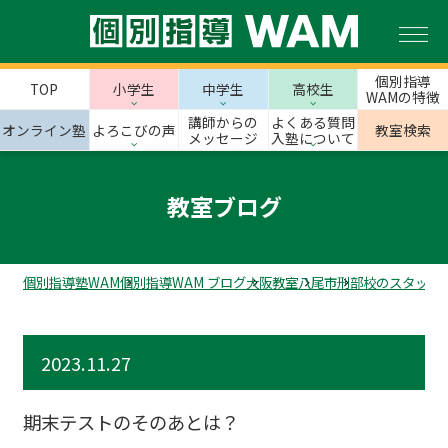
個別指導
TOP
小学生
中学生
高校生
WAMの特徴
講師からの
よくある質問
オンライン塾
よろこびの声
教室検索
メッセージ
入塾について
教室ブログ
個別指導塾WAM
個別指導WAM ブログ
大阪教室
八尾市
刑部校のスタッフ
2023.11.27
期末テストのそのあとは？