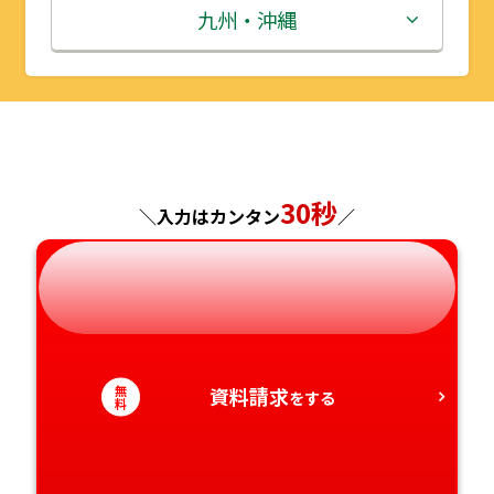
秋田県
埼玉県
石川県
滋賀県
鳥取県
九州・沖縄
山形県
千葉県
福井県
京都府
島根県
福岡県
福島県
東京都
山梨県
大阪府
岡山県
佐賀県
神奈川県
長野県
兵庫県
広島県
長崎県
30秒
＼入力はカンタン
／
岐阜県
奈良県
山口県
熊本県
静岡県
和歌山県
徳島県
大分県
愛知県
香川県
宮崎県
無
資料請求
をする
料
愛媛県
鹿児島県