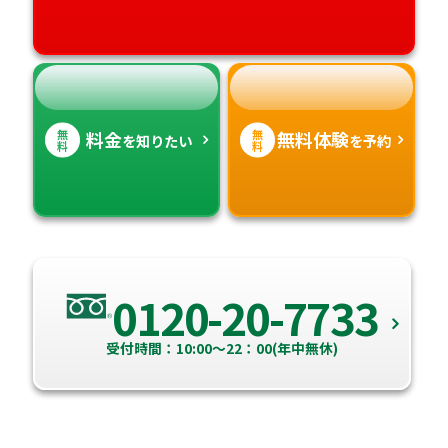
高知県
沖縄県
無
無
料金
無料体験
を知りたい
を予約
料
料
0120-20-7733
受付時間：10:00～22：00(年中無休)