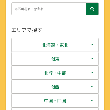
エリアで探す
北海道・東北
北海道
関東
青森県
茨城県
北陸・中部
岩手県
栃木県
新潟県
関西
宮城県
群馬県
富山県
三重県
中国・四国