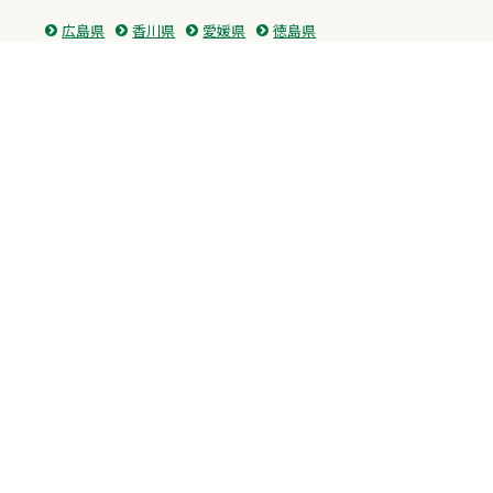
広島県
香川県
愛媛県
徳島県
九州・沖縄
福岡県
佐賀県
長崎県
熊本県
沖縄県
プライバシーポリシー
H.M.GROUP
WAMからのお知らせ
サイトマップ
自習室利用申込
成績保証制度 利用申込
Copyright © 2023 Whole Ability Making WAM. All Rights Reserved.