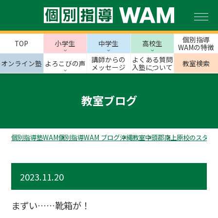
個別指導
TOP
小学生
中学生
高校生
WAMの特徴
講師からの
よくある質問
オンライン塾
よろこびの声
教室検索
メッセージ
入塾について
教室ブログ
個別指導塾WAM
個別指導WAM ブログ
沖縄教室
中頭郡
南上原校のスタッ
2023.11.20
まずい……靴箱が！