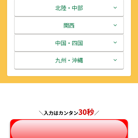
青森県
茨城県
北陸・中部
岩手県
栃木県
新潟県
関西
宮城県
群馬県
富山県
三重県
中国・四国
秋田県
埼玉県
石川県
滋賀県
鳥取県
九州・沖縄
山形県
千葉県
福井県
京都府
島根県
福岡県
福島県
東京都
山梨県
大阪府
岡山県
佐賀県
神奈川県
長野県
30秒
兵庫県
広島県
長崎県
＼入力はカンタン
／
岐阜県
奈良県
山口県
熊本県