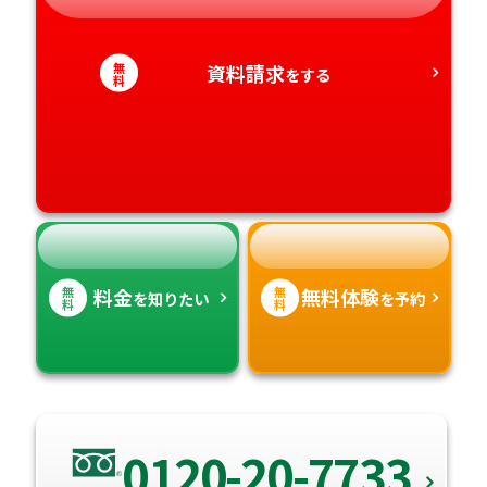
静岡県
和歌山県
徳島県
大分県
無
資料請求
をする
愛知県
料
香川県
宮崎県
愛媛県
鹿児島県
高知県
沖縄県
無
無
料金
無料体験
を知りたい
を予約
料
料
0120-20-7733