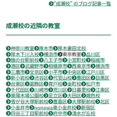
“成瀬校” のブログ記事一覧
成瀬校の近隣の教室
神奈川教室
厚木市
厚木妻田北校
厚木下川入校
横浜市
東京教室
品川区
旗の台駅前校
八王子市
小宮町校
稲城市
港区
武蔵野市
相模原市
西東京市
横浜市
三鷹市
文京区
小平市
中央区
江戸川区
新小岩校
渋谷区
代官山校
墨田区
目黒区
台東区
葛飾区
青戸校
金町校
松戸市
千代田区
川崎市
荒川区
日暮里校
江東区
東陽木場公園校
足立区
大田区
雑色校
雪が谷大塚駅前校
豊島区
大塚駅前校
北区
小金井市
nonowa東小金井校
新宿区
四谷三丁目駅前校
府中市
清水が丘校