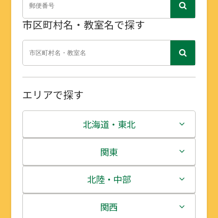
市区町村名・教室名で探す
エリアで探す
北海道・東北
北海道
関東
青森県
茨城県
北陸・中部
岩手県
栃木県
新潟県
関西