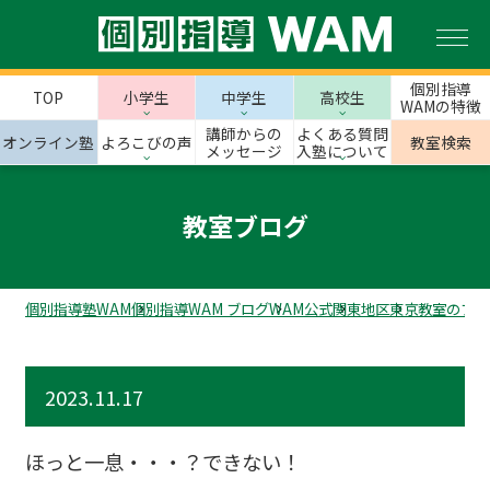
個別指導
TOP
小学生
中学生
高校生
WAMの特徴
講師からの
よくある質問
オンライン塾
よろこびの声
教室検索
メッセージ
入塾について
教室ブログ
個別指導塾WAM
個別指導WAM ブログ
WAM公式
関東地区
東京教室のブロ
2023.11.17
ほっと一息・・・？できない！