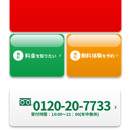
愛媛県
鹿児島県
高知県
沖縄県
無
無
料金
無料体験
を知りたい
を予約
料
料
0120-20-7733
受付時間：10:00～22：00(年中無休)