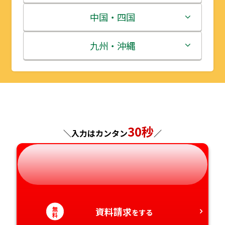
宮城県
群馬県
富山県
三重県
中国・四国
秋田県
埼玉県
石川県
滋賀県
鳥取県
九州・沖縄
山形県
千葉県
福井県
京都府
島根県
福岡県
福島県
東京都
山梨県
大阪府
岡山県
佐賀県
神奈川県
長野県
兵庫県
広島県
長崎県
30秒
＼入力はカンタン
／
岐阜県
奈良県
山口県
熊本県
静岡県
和歌山県
徳島県
大分県
無
愛知県
資料請求
香川県
宮崎県
をする
料