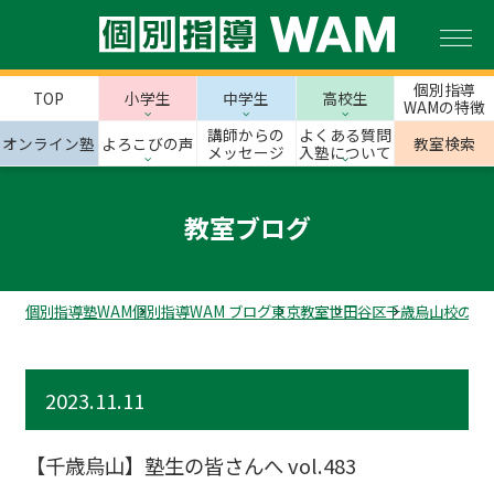
個別指導
TOP
小学生
中学生
高校生
WAMの特徴
講師からの
よくある質問
オンライン塾
よろこびの声
教室検索
メッセージ
入塾について
教室ブログ
個別指導塾WAM
個別指導WAM ブログ
東京教室
世田谷区
千歳烏山校のス
2023.11.11
【千歳烏山】塾生の皆さんへ vol.483