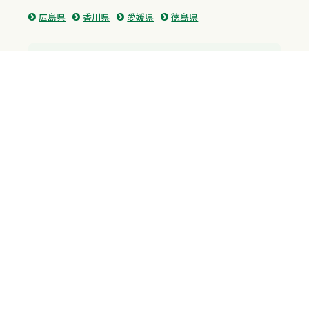
広島県
香川県
愛媛県
徳島県
九州・沖縄
福岡県
佐賀県
長崎県
熊本県
沖縄県
プライバシーポリシー
H.M.GROUP
WAMからのお知らせ
サイトマップ
自習室利用申込
成績保証制度 利用申込
Copyright © 2023 Whole Ability Making WAM. All Rights Reserved.