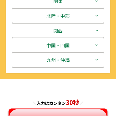
北海道
関東
青森県
茨城県
北陸・中部
岩手県
栃木県
新潟県
関西
宮城県
群馬県
富山県
三重県
中国・四国
秋田県
埼玉県
石川県
滋賀県
鳥取県
九州・沖縄
山形県
千葉県
福井県
京都府
島根県
福岡県
福島県
東京都
山梨県
大阪府
岡山県
佐賀県
30秒
神奈川県
長野県
兵庫県
広島県
長崎県
＼入力はカンタン
／