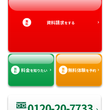
岐阜県
奈良県
山口県
熊本県
静岡県
和歌山県
徳島県
大分県
無
資料請求
をする
料
愛知県
香川県
宮崎県
愛媛県
鹿児島県
高知県
沖縄県
無
無
料金
無料体験
を知りたい
を予約
料
料
0120-20-7733