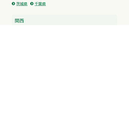
茨城県
千葉県
関西
兵庫県
大阪府
京都府
奈良県
滋賀県
三重県
和歌山県
中国・四国
広島県
香川県
愛媛県
徳島県
九州・沖縄
福岡県
佐賀県
長崎県
熊本県
沖縄県