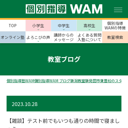
個別指導
TOP
小学生
中学生
高校生
WAMの特徴
講師からの
よくある質問
オンライン塾
よろこびの声
教室検索
メッセージ
入塾について
教室ブログ
個別指導塾WAM
個別指導WAM ブログ
新潟教室
新発田市
東豊校のスタッ
2023.10.28
【雑談】テスト前でもいつも通りの時間で寝まし