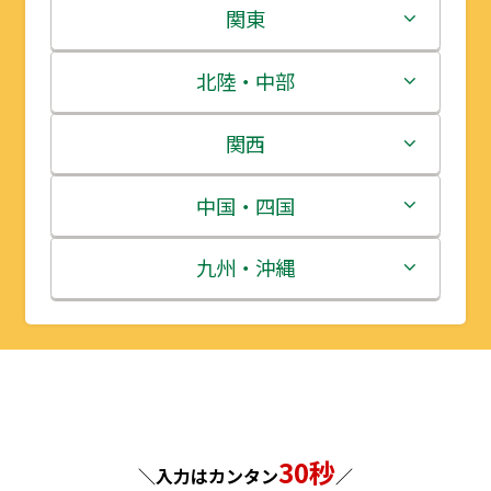
北海道
関東
青森県
茨城県
北陸・中部
岩手県
栃木県
新潟県
関西
宮城県
群馬県
富山県
三重県
中国・四国
秋田県
埼玉県
石川県
滋賀県
鳥取県
九州・沖縄
山形県
千葉県
福井県
京都府
島根県
福岡県
福島県
東京都
山梨県
大阪府
岡山県
佐賀県
神奈川県
長野県
兵庫県
広島県
長崎県
30秒
＼入力はカンタン
／