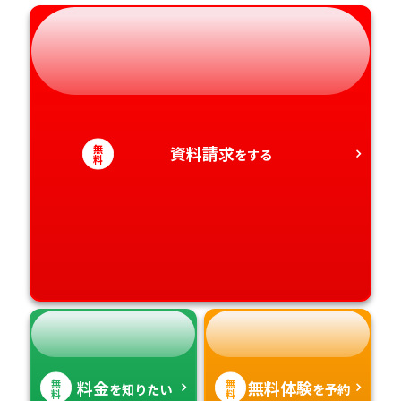
岐阜県
奈良県
山口県
熊本県
静岡県
和歌山県
徳島県
大分県
愛知県
香川県
宮崎県
無
資料請求
をする
料
愛媛県
鹿児島県
高知県
沖縄県
無
無
料金
無料体験
を知りたい
を予約
料
料