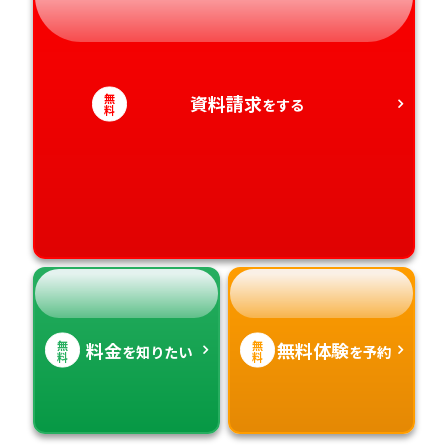
静岡県
和歌山県
徳島県
大分県
愛知県
香川県
宮崎県
無
資料請求
をする
料
愛媛県
鹿児島県
高知県
沖縄県
無
無
料金
無料体験
を知りたい
を予約
料
料