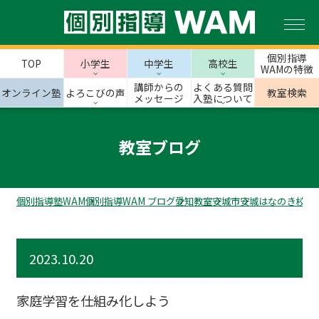
個別指導
TOP
小学生
中学生
高校生
WAMの特徴
講師からの
よくある質問
オンライン塾
よろこびの声
教室検索
メッセージ
入塾について
教室ブログ
個別指導塾WAM
個別指導WAM ブログ
愛知教室
安城市
安城はなのき校の
2023.10.20
家庭学習を仕組み化しよう