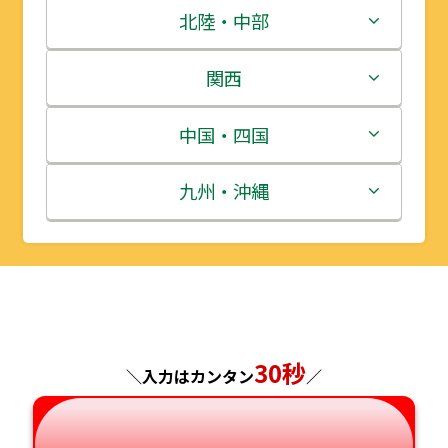
青森県
茨城県
北陸・中部
岩手県
栃木県
新潟県
関西
宮城県
群馬県
富山県
三重県
中国・四国
秋田県
埼玉県
石川県
滋賀県
鳥取県
九州・沖縄
山形県
千葉県
福井県
京都府
島根県
福岡県
福島県
東京都
山梨県
大阪府
岡山県
佐賀県
神奈川県
長野県
兵庫県
広島県
長崎県
30秒
＼入力はカンタン
／
岐阜県
奈良県
山口県
熊本県