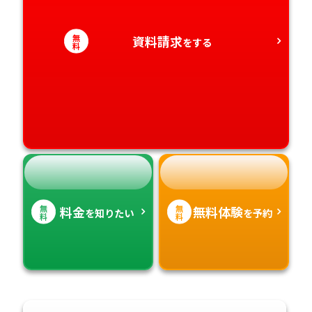
愛知県
香川県
宮崎県
無
資料請求
をする
料
愛媛県
鹿児島県
高知県
沖縄県
無
無
料金
無料体験
を知りたい
を予約
料
料