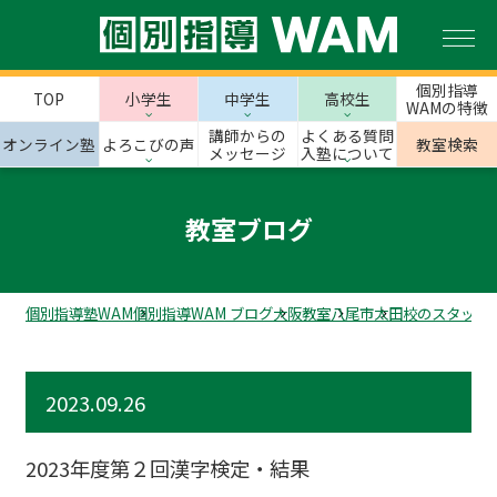
個別指導
TOP
小学生
中学生
高校生
WAMの特徴
講師からの
よくある質問
オンライン塾
よろこびの声
教室検索
メッセージ
入塾について
教室ブログ
個別指導塾WAM
個別指導WAM ブログ
大阪教室
八尾市
太田校のスタッフ
2023.09.26
2023年度第２回漢字検定・結果