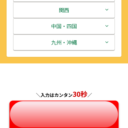
岩手県
栃木県
新潟県
関西
宮城県
群馬県
富山県
三重県
中国・四国
秋田県
埼玉県
石川県
滋賀県
鳥取県
九州・沖縄
山形県
千葉県
福井県
京都府
島根県
福岡県
福島県
東京都
山梨県
大阪府
岡山県
佐賀県
神奈川県
長野県
兵庫県
広島県
長崎県
30秒
＼入力はカンタン
／
岐阜県
奈良県
山口県
熊本県
静岡県
和歌山県
徳島県
大分県