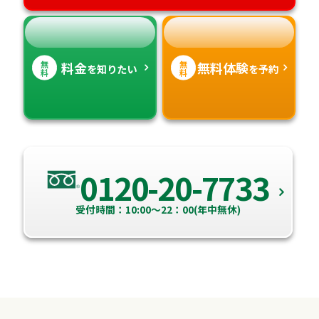
無
無
料金
無料体験
を知りたい
を予約
料
料
0120-20-7733
受付時間：10:00～22：00(年中無休)