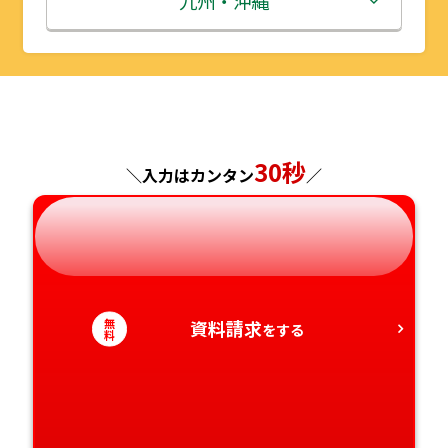
九州・沖縄
山形県
千葉県
福井県
京都府
島根県
福岡県
福島県
東京都
山梨県
大阪府
岡山県
佐賀県
神奈川県
長野県
兵庫県
広島県
長崎県
30秒
＼入力はカンタン
／
岐阜県
奈良県
山口県
熊本県
静岡県
和歌山県
徳島県
大分県
無
資料請求
愛知県
をする
香川県
宮崎県
料
愛媛県
鹿児島県
高知県
沖縄県