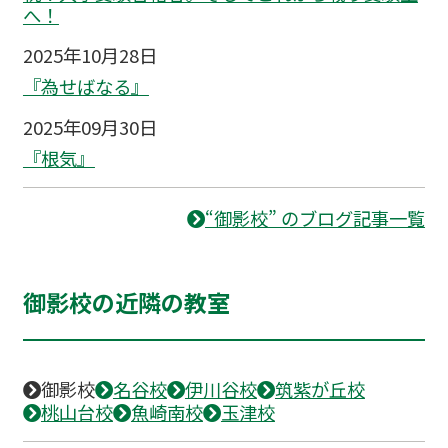
へ！
2025年10月28日
『為せばなる』
2025年09月30日
『根気』
“御影校” のブログ記事一覧
御影校の近隣の教室
御影校
名谷校
伊川谷校
筑紫が丘校
桃山台校
魚崎南校
玉津校