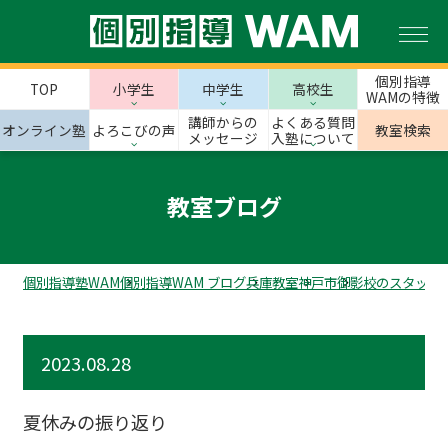
個別指導
TOP
小学生
中学生
高校生
WAMの特徴
講師からの
よくある質問
オンライン塾
よろこびの声
教室検索
メッセージ
入塾について
教室ブログ
個別指導塾WAM
個別指導WAM ブログ
兵庫教室
神戸市
御影校のスタッフ
2023.08.28
夏休みの振り返り