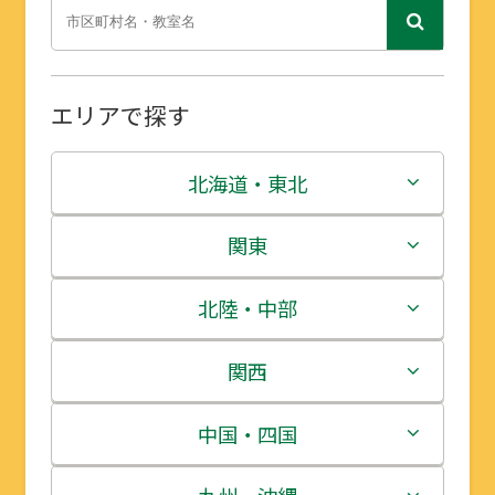
エリアで探す
北海道・東北
北海道
関東
青森県
茨城県
北陸・中部
岩手県
栃木県
新潟県
関西
宮城県
群馬県
富山県
三重県
中国・四国
秋田県
埼玉県
石川県
滋賀県
鳥取県