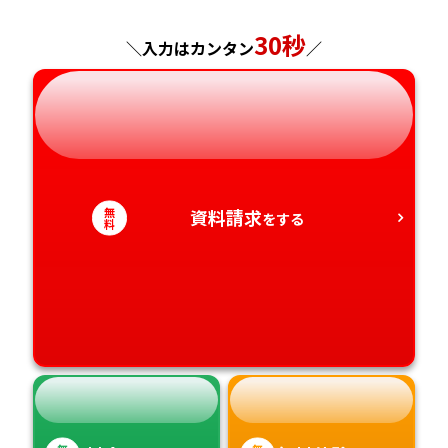
神奈川県
長野県
兵庫県
広島県
長崎県
30秒
＼入力はカンタン
／
岐阜県
奈良県
山口県
熊本県
静岡県
和歌山県
徳島県
大分県
愛知県
香川県
宮崎県
無
資料請求
をする
料
愛媛県
鹿児島県
高知県
沖縄県