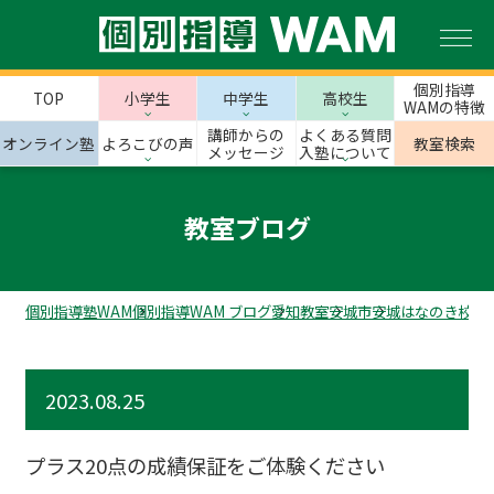
個別指導
TOP
小学生
中学生
高校生
WAMの特徴
講師からの
よくある質問
オンライン塾
よろこびの声
教室検索
メッセージ
入塾について
教室ブログ
個別指導塾WAM
個別指導WAM ブログ
愛知教室
安城市
安城はなのき校の
2023.08.25
プラス20点の成績保証をご体験ください