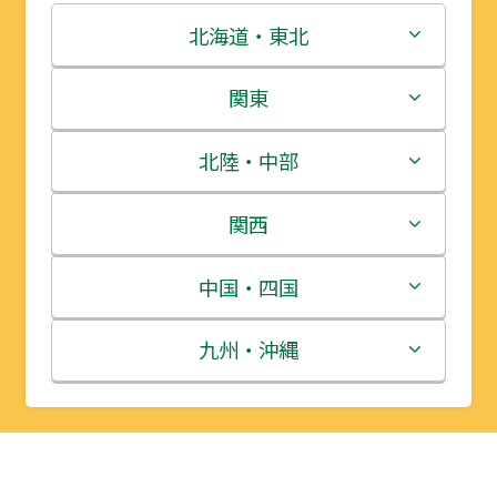
北海道・東北
北海道
関東
青森県
茨城県
北陸・中部
岩手県
栃木県
新潟県
関西
宮城県
群馬県
富山県
三重県
中国・四国
秋田県
埼玉県
石川県
滋賀県
鳥取県
九州・沖縄
山形県
千葉県
福井県
京都府
島根県
福岡県
福島県
東京都
山梨県
大阪府
岡山県
佐賀県