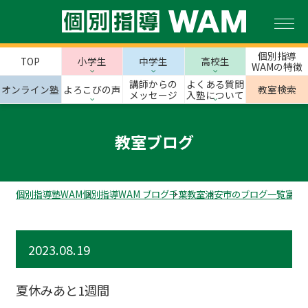
個別指導
TOP
小学生
中学生
高校生
WAMの特徴
講師からの
よくある質問
オンライン塾
よろこびの声
教室検索
メッセージ
入塾について
教室ブログ
個別指導塾WAM
個別指導WAM ブログ
千葉教室
浦安市のブログ一覧
富士
2023.08.19
夏休みあと1週間