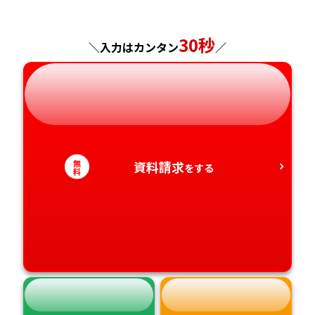
神奈川県
長野県
兵庫県
広島県
長崎県
30秒
＼入力はカンタン
／
岐阜県
奈良県
山口県
熊本県
静岡県
和歌山県
徳島県
大分県
愛知県
香川県
宮崎県
無
資料請求
をする
料
愛媛県
鹿児島県
高知県
沖縄県