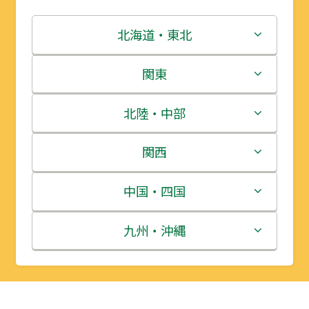
北海道・東北
北海道
関東
青森県
茨城県
北陸・中部
岩手県
栃木県
新潟県
関西
宮城県
群馬県
富山県
三重県
中国・四国
秋田県
埼玉県
石川県
滋賀県
鳥取県
九州・沖縄
山形県
千葉県
福井県
京都府
島根県
福岡県
福島県
東京都
山梨県
大阪府
岡山県
佐賀県