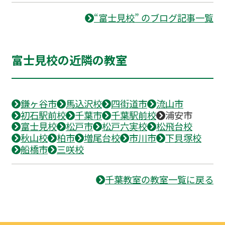
“富士見校” のブログ記事一覧
富士見校の近隣の教室
鎌ヶ谷市
馬込沢校
四街道市
流山市
初石駅前校
千葉市
千葉駅前校
浦安市
富士見校
松戸市
松戸六実校
松飛台校
秋山校
柏市
増尾台校
市川市
下貝塚校
船橋市
三咲校
千葉教室の教室一覧に戻る