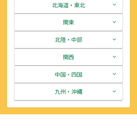
北海道・東北
北海道
関東
青森県
茨城県
北陸・中部
岩手県
栃木県
新潟県
関西
宮城県
群馬県
富山県
三重県
中国・四国
秋田県
埼玉県
石川県
滋賀県
鳥取県
九州・沖縄
山形県
千葉県
福井県
京都府
島根県
福岡県
福島県
東京都
山梨県
大阪府
岡山県
佐賀県