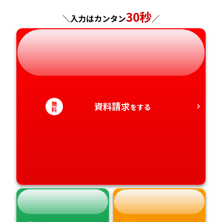
神奈川県
長野県
兵庫県
広島県
長崎県
30秒
＼入力はカンタン
／
岐阜県
奈良県
山口県
熊本県
静岡県
和歌山県
徳島県
大分県
愛知県
香川県
宮崎県
無
資料請求
をする
料
愛媛県
鹿児島県
高知県
沖縄県