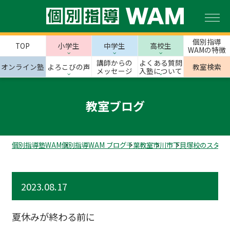
個別指導
TOP
小学生
中学生
高校生
WAMの特徴
講師からの
よくある質問
オンライン塾
よろこびの声
教室検索
メッセージ
入塾について
教室ブログ
個別指導塾WAM
個別指導WAM ブログ
千葉教室
市川市
下貝塚校のスタッ
2023.08.17
夏休みが終わる前に