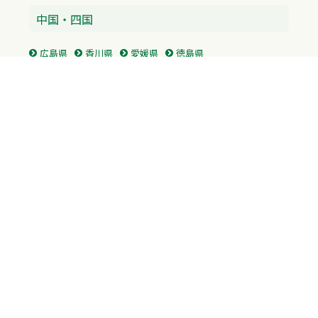
中国・四国
広島県
香川県
愛媛県
徳島県
九州・沖縄
福岡県
佐賀県
長崎県
熊本県
沖縄県
プライバシーポリシー
H.M.GROUP
WAMからのお知らせ
サイトマップ
自習室利用申込
成績保証制度 利用申込
Copyright © 2023 Whole Ability Making WAM. All Rights Reserved.