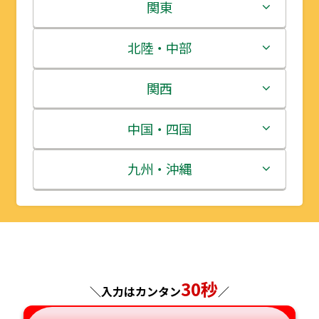
北海道
関東
青森県
茨城県
北陸・中部
岩手県
栃木県
新潟県
関西
宮城県
群馬県
富山県
三重県
中国・四国
秋田県
埼玉県
石川県
滋賀県
鳥取県
九州・沖縄
山形県
千葉県
福井県
京都府
島根県
福岡県
福島県
東京都
山梨県
大阪府
岡山県
佐賀県
神奈川県
長野県
兵庫県
30秒
広島県
長崎県
＼入力はカンタン
／