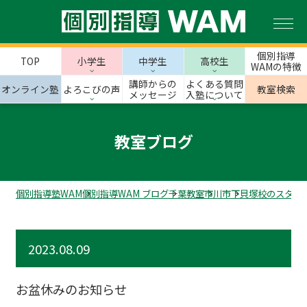
個別指導
TOP
小学生
中学生
高校生
WAMの特徴
講師からの
よくある質問
オンライン塾
よろこびの声
教室検索
メッセージ
入塾について
教室ブログ
個別指導塾WAM
個別指導WAM ブログ
千葉教室
市川市
下貝塚校のスタッ
2023.08.09
お盆休みのお知らせ