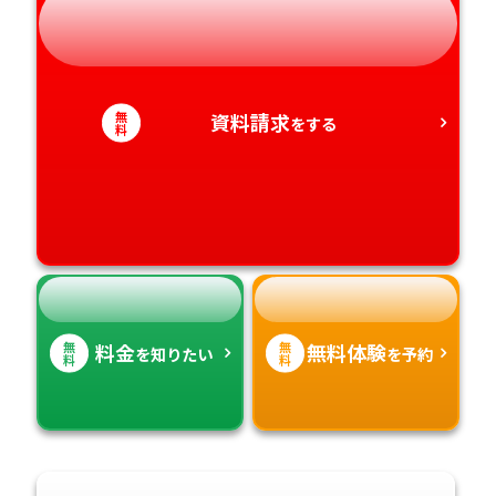
岐阜県
奈良県
山口県
熊本県
静岡県
和歌山県
徳島県
大分県
無
資料請求
をする
愛知県
香川県
料
宮崎県
愛媛県
鹿児島県
高知県
沖縄県
無
無
料金
無料体験
を知りたい
を予約
料
料