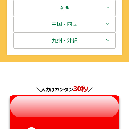
岩手県
栃木県
新潟県
関西
宮城県
群馬県
富山県
三重県
中国・四国
秋田県
埼玉県
石川県
滋賀県
鳥取県
九州・沖縄
山形県
千葉県
福井県
京都府
島根県
福岡県
福島県
東京都
山梨県
大阪府
岡山県
佐賀県
神奈川県
長野県
30秒
兵庫県
広島県
長崎県
＼入力はカンタン
／
岐阜県
奈良県
山口県
熊本県
静岡県
和歌山県
徳島県
大分県