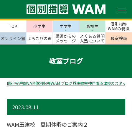
個別指導
TOP
小学生
中学生
高校生
WAMの特徴
講師からの
よくある質問
オンライン塾
よろこびの声
教室検索
メッセージ
入塾について
教室ブログ
個別指導塾WAM
個別指導WAM ブログ
兵庫教室
神戸市
玉津校のスタッフ
2023.08.11
WAM玉津校 夏期休暇のご案内２