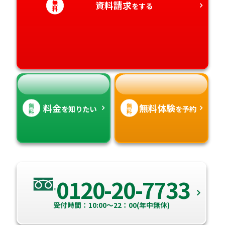
無
資料請求
をする
料
愛知県
香川県
宮崎県
愛媛県
鹿児島県
高知県
沖縄県
無
無
料金
無料体験
を知りたい
を予約
料
料
0120-20-7733
受付時間：10:00～22：00(年中無休)