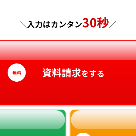
東京都
山口県
30秒
＼入力はカンタン
／
神奈川県
徳島県
香川県
愛媛県
高知県
資料請求
をする
無料