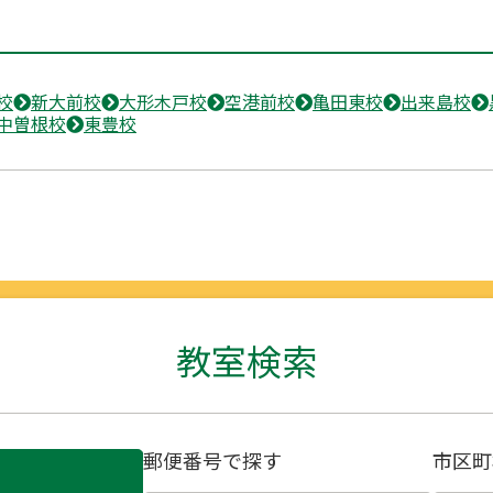
校
新大前校
大形木戸校
空港前校
亀田東校
出来島校
中曽根校
東豊校
教室検索
郵便番号で探す
市区町