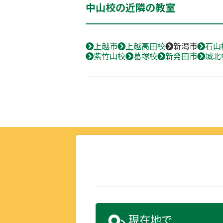
中山校の近隣の教室
上越市
上越高田校
新潟市
石山
紫竹山校
葛塚校
新発田市
城北
現在地で