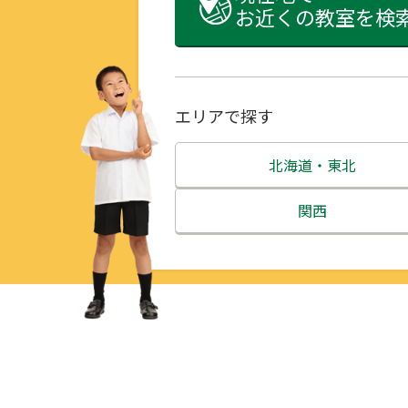
お近くの教室を検
エリアで探す
北海道・東北
北海道
関西
青森県
三重県
岩手県
滋賀県
宮城県
京都府
秋田県
大阪府