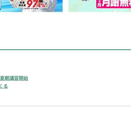
 夏期講習開始
くる