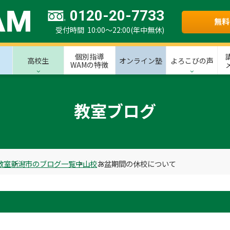
0120-20-7733
無料
受付時間 10:00～22:00(年中無休)
個別指導
高校生
オンライン塾
よろこびの声
WAMの特徴
教室ブログ
教室
新潟市のブログ一覧
中山校
お盆期間の休校について