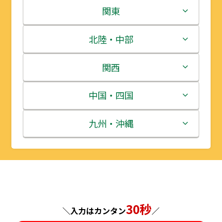
北海道
関東
青森県
茨城県
北陸・中部
岩手県
栃木県
新潟県
関西
宮城県
群馬県
富山県
三重県
中国・四国
秋田県
埼玉県
石川県
滋賀県
鳥取県
九州・沖縄
山形県
千葉県
福井県
京都府
島根県
福岡県
福島県
東京都
山梨県
大阪府
岡山県
佐賀県
神奈川県
長野県
兵庫県
広島県
長崎県
30秒
＼入力はカンタン
／