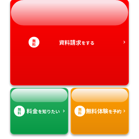
岐阜県
奈良県
山口県
熊本県
静岡県
和歌山県
徳島県
大分県
愛知県
香川県
宮崎県
無
資料請求
をする
料
愛媛県
鹿児島県
高知県
沖縄県
無
無
料金
無料体験
を知りたい
を予約
料
料