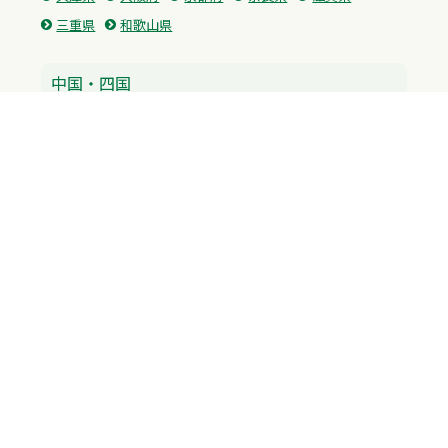
三重県
和歌山県
中国・四国
広島県
香川県
愛媛県
徳島県
九州・沖縄
福岡県
佐賀県
長崎県
熊本県
沖縄県
プライバシーポリシー
H.M.GROUP
WAMからのお知らせ
サイトマップ
自習室利用申込
成績保証制度 利用申込