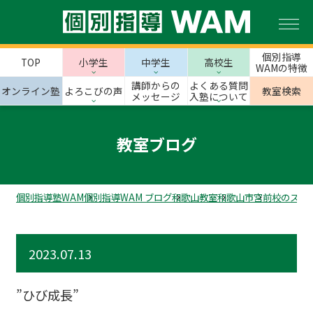
個別指導
TOP
小学生
中学生
高校生
WAMの特徴
講師からの
よくある質問
オンライン塾
よろこびの声
教室検索
メッセージ
入塾について
教室ブログ
個別指導塾WAM
個別指導WAM ブログ
和歌山教室
和歌山市
宮前校のスタ
2023.07.13
”ひび成長”