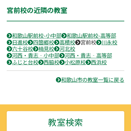
宮前校の近隣の教室
和歌山駅前校-小中部
和歌山駅前校-高等部
日進校
四箇郷校
高積校
宮前校
川永校
六十谷校
楠見校
河北校
河西・貴志‐小中部
河西・貴志‐高等部
ふじと台校
西脇校
小松原校
西浜校
和歌山市の教室一覧に戻る
教室検索