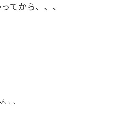
わってから、、、
が、、、