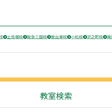
校
土佐堀校
阪急三国校
放出東校
小松校
沢之町校
南
教室検索