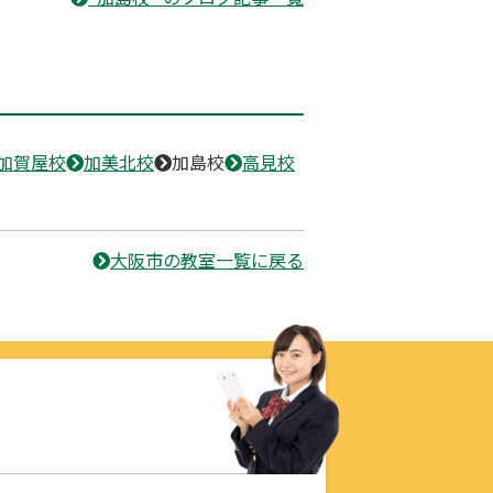
加賀屋校
加美北校
加島校
高見校
大阪市の教室一覧に戻る