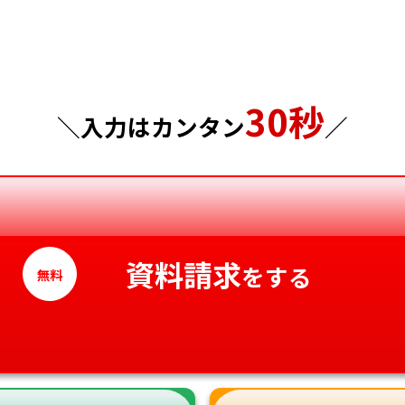
千葉県
広島県
東京都
山口県
30秒
神奈川県
徳島県
＼入力はカンタン
／
香川県
愛媛県
高知県
資料請求
をする
無料