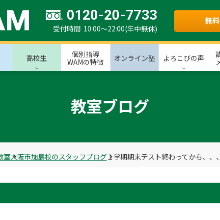
0120-20-7733
無料
受付時間 10:00～22:00(年中無休)
個別指導
高校生
オンライン塾
よろこびの声
WAMの特徴
教室ブログ
教室
大阪市
加島校のスタッフブログ
１学期期末テスト終わってから、、