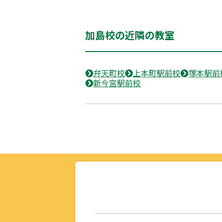
加島校の近隣の教室
弁天町校
上本町駅前校
塚本駅前
新今宮駅前校