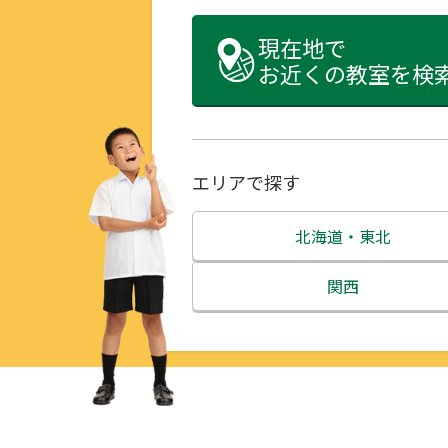
現在地で
お近くの教室を検
エリアで探す
北海道・東北
北海道
関西
青森県
三重県
岩手県
滋賀県
宮城県
京都府