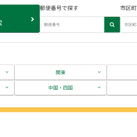
郵便番号で探す
市区町
索
関東
茨城県
中国・四国
栃木県
鳥取県
群馬県
島根県
埼玉県
岡山県