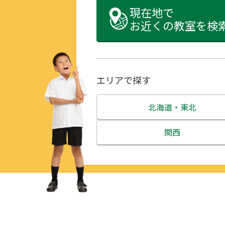
現在地で
お近くの教室を検
エリアで探す
北海道・東北
北海道
関西
青森県
三重県
岩手県
滋賀県
宮城県
京都府