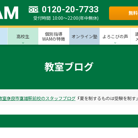
0120-20-7733
無料
受付時間 10:00～22:00(年中無休)
個別指導
高校生
オンライン塾
よろこびの声
WAMの特徴
教室ブログ
教室
奈良市
富雄駅前校のスタッフブログ
「夏を制するものは受験を制す