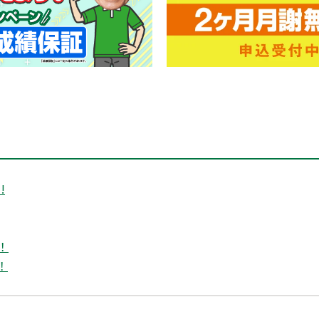
!
！
！