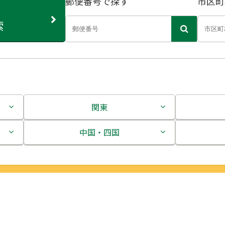
郵便番号で探す
市区町
索
関東
茨城県
中国・四国
栃木県
鳥取県
群馬県
島根県
埼玉県
岡山県