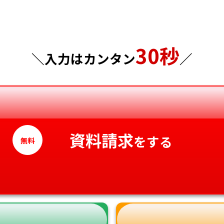
千葉県
広島県
東京都
山口県
30秒
神奈川県
徳島県
＼入力はカンタン
／
香川県
愛媛県
高知県
資料請求
をする
無料