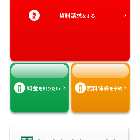
愛知県
香川県
宮崎県
無
資料請求
をする
料
愛媛県
鹿児島県
高知県
沖縄県
無
無
料金
無料体験
を知りたい
を予約
料
料