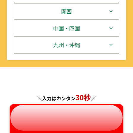
岩手県
栃木県
新潟県
関西
宮城県
群馬県
富山県
三重県
中国・四国
秋田県
埼玉県
石川県
滋賀県
鳥取県
九州・沖縄
山形県
千葉県
福井県
京都府
島根県
福岡県
福島県
東京都
山梨県
大阪府
岡山県
佐賀県
神奈川県
長野県
兵庫県
広島県
長崎県
30秒
＼入力はカンタン
／
岐阜県
奈良県
山口県
熊本県
静岡県
和歌山県
徳島県
大分県