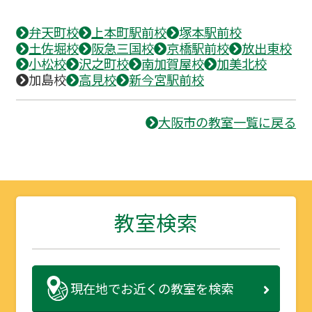
弁天町校
上本町駅前校
塚本駅前校
土佐堀校
阪急三国校
京橋駅前校
放出東校
小松校
沢之町校
南加賀屋校
加美北校
加島校
高見校
新今宮駅前校
大阪市の教室一覧に戻る
教室検索
現在地で
お近くの教室を検索