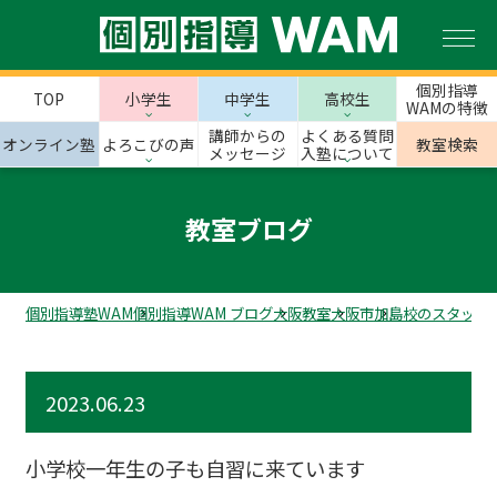
個別指導
TOP
小学生
中学生
高校生
WAMの特徴
講師からの
よくある質問
オンライン塾
よろこびの声
教室検索
メッセージ
入塾について
教室ブログ
個別指導塾WAM
個別指導WAM ブログ
大阪教室
大阪市
加島校のスタッフ
2023.06.23
小学校一年生の子も自習に来ています