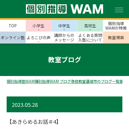
個別指導
TOP
小学生
中学生
高校生
WAMの特徴
講師からの
よくある質問
オンライン塾
よろこびの声
教室検索
メッセージ
入塾について
教室ブログ
個別指導塾WAM
個別指導WAM ブログ
奈良教室
葛城市のブログ一覧
磐城
2023.05.28
【あきらめるお話＃4】