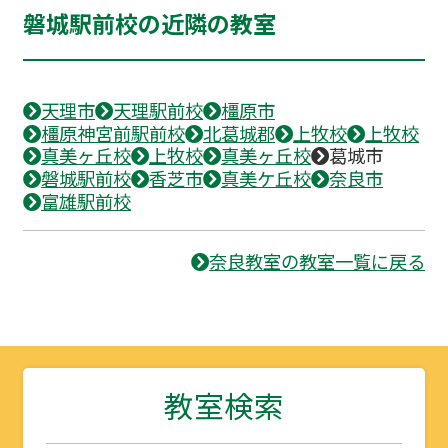
磐城駅前校の近隣の教室
天理市
天理駅前校
橿原市
橿原神宮前駅前校
北葛城郡
上牧校
上牧校
真美ヶ丘校
上牧校
真美ヶ丘校
葛城市
磐城駅前校
香芝市
真美ケ丘校
奈良市
富雄駅前校
奈良教室の教室一覧に戻る
教室検索