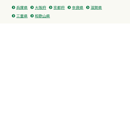
兵庫県
大阪府
京都府
奈良県
滋賀県
三重県
和歌山県
中国・四国
広島県
香川県
愛媛県
徳島県
九州・沖縄
福岡県
佐賀県
長崎県
熊本県
沖縄県
プライバシーポリシー
H.M.GROUP
WAMからのお知らせ
サイトマップ