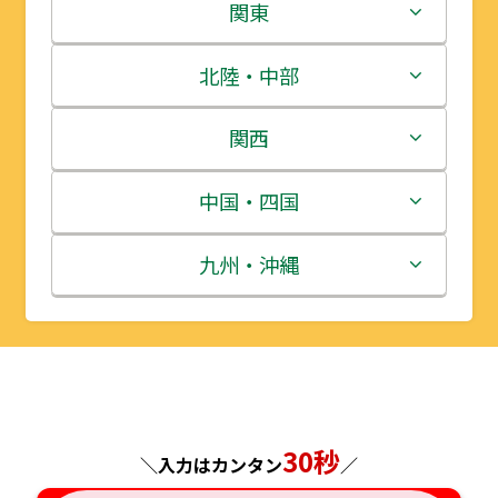
北海道
関東
青森県
茨城県
北陸・中部
岩手県
栃木県
新潟県
関西
宮城県
群馬県
富山県
三重県
中国・四国
秋田県
埼玉県
石川県
滋賀県
鳥取県
九州・沖縄
山形県
千葉県
福井県
京都府
島根県
福岡県
福島県
東京都
山梨県
大阪府
岡山県
佐賀県
神奈川県
長野県
兵庫県
広島県
長崎県
30秒
＼入力はカンタン
／