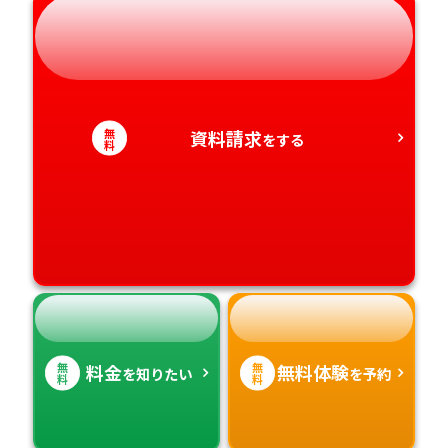
岐阜県
奈良県
山口県
熊本県
静岡県
和歌山県
徳島県
大分県
愛知県
香川県
宮崎県
無
資料請求
をする
料
愛媛県
鹿児島県
高知県
沖縄県
無
無
料金
無料体験
を知りたい
を予約
料
料