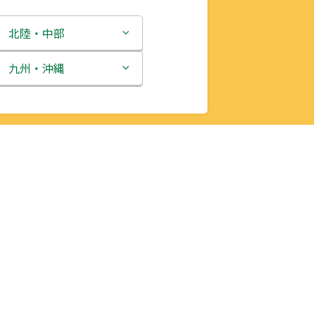
北陸・中部
新潟県
九州・沖縄
富山県
福岡県
石川県
佐賀県
福井県
長崎県
山梨県
熊本県
長野県
大分県
岐阜県
宮崎県
静岡県
鹿児島県