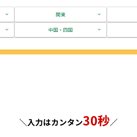
関東
茨城県
中国・四国
栃木県
鳥取県
群馬県
島根県
埼玉県
岡山県
千葉県
広島県
東京都
山口県
30秒
神奈川県
徳島県
＼入力はカンタン
／
香川県