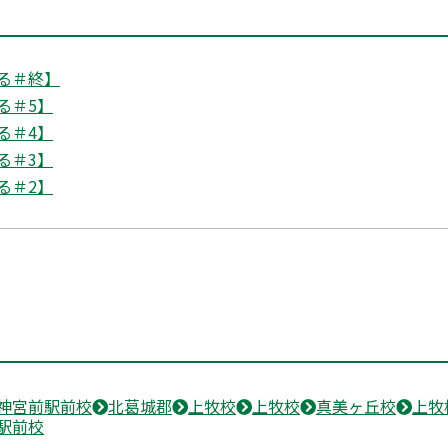
る＃終】
る＃5】
る＃4】
る＃3】
る＃2】
神宮前駅前校
北葛城郡
上牧校
上牧校
真美ヶ丘校
上牧
駅前校