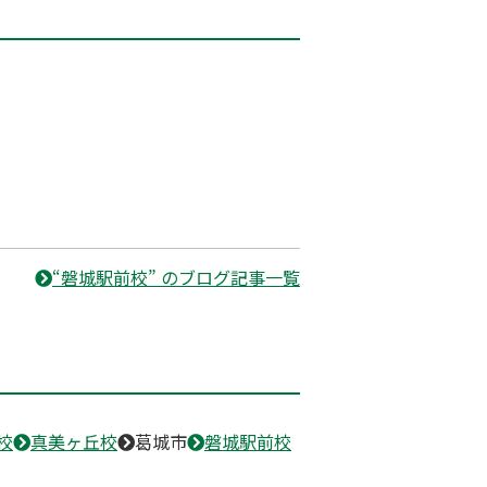
“磐城駅前校” のブログ記事一覧
校
真美ヶ丘校
葛城市
磐城駅前校