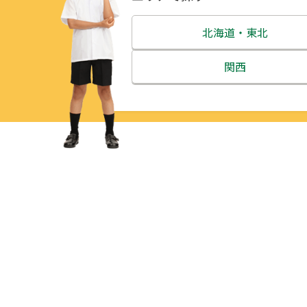
北海道・東北
北海道
関西
青森県
三重県
岩手県
滋賀県
宮城県
京都府
秋田県
大阪府
山形県
兵庫県
福島県
奈良県
和歌山県