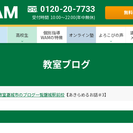
0120-20-7733
無料
受付時間 10:00～22:00(年中無休)
個別指導
高校生
オンライン塾
よろこびの声
WAMの特徴
教室ブログ
教室
葛城市のブログ一覧
磐城駅前校
【あきらめるお話＃3】