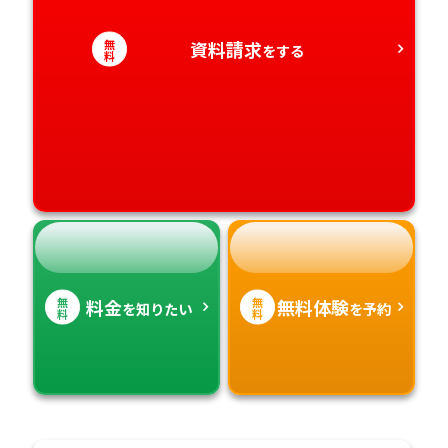
愛知県
香川県
宮崎県
無
資料請求
をする
料
愛媛県
鹿児島県
高知県
沖縄県
無
無
料金
無料体験
を知りたい
を予約
料
料