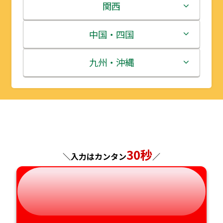
岩手県
栃木県
新潟県
関西
宮城県
群馬県
富山県
三重県
中国・四国
秋田県
埼玉県
石川県
滋賀県
鳥取県
九州・沖縄
山形県
千葉県
福井県
京都府
島根県
福岡県
福島県
東京都
山梨県
大阪府
岡山県
佐賀県
神奈川県
長野県
兵庫県
広島県
長崎県
30秒
＼入力はカンタン
／
岐阜県
奈良県
山口県
熊本県
静岡県
和歌山県
徳島県
大分県