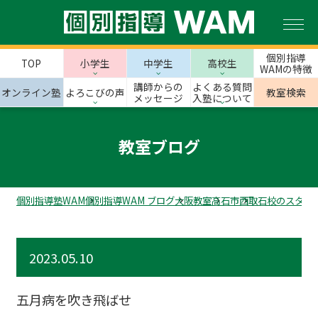
個別指導
TOP
小学生
中学生
高校生
WAMの特徴
講師からの
よくある質問
オンライン塾
よろこびの声
教室検索
メッセージ
入塾について
教室ブログ
個別指導塾WAM
個別指導WAM ブログ
大阪教室
高石市
西取石校のスタッ
2023.05.10
五月病を吹き飛ばせ