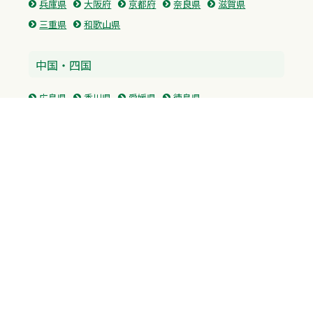
兵庫県
大阪府
京都府
奈良県
滋賀県
三重県
和歌山県
中国・四国
広島県
香川県
愛媛県
徳島県
九州・沖縄
福岡県
佐賀県
長崎県
熊本県
沖縄県
プライバシーポリシー
H.M.GROUP
WAMからのお知らせ
サイトマップ
自習室利用申込
成績保証制度 利用申込