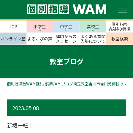
個別指導
TOP
小学生
中学生
高校生
WAMの特徴
講師からの
よくある質問
オンライン塾
よろこびの声
教室検索
メッセージ
入塾について
教室ブログ
個別指導塾WAM
個別指導WAM ブログ
埼玉教室
吉川市
吉川美南校のスタ
2023.05.08
新機一転！