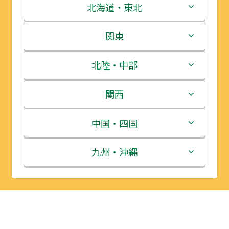
北海道・東北
北海道
関東
青森県
茨城県
北陸・中部
岩手県
栃木県
新潟県
関西
宮城県
群馬県
富山県
三重県
中国・四国
秋田県
埼玉県
石川県
滋賀県
鳥取県
九州・沖縄
山形県
千葉県
福井県
京都府
島根県
福岡県
福島県
東京都
山梨県
大阪府
岡山県
佐賀県