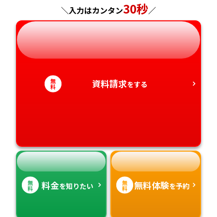
神奈川県
長野県
兵庫県
30秒
広島県
長崎県
＼入力はカンタン
／
岐阜県
奈良県
山口県
熊本県
静岡県
和歌山県
徳島県
大分県
無
資料請求
をする
愛知県
香川県
宮崎県
料
愛媛県
鹿児島県
高知県
沖縄県
無
無
料金
無料体験
を知りたい
を予約
料
料