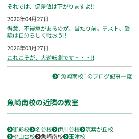
それでは、偏差値は下がりますよ‼
2026年04月27日
得意、不得意があるのが、当たり前。テスト、受
験は自分らしく戦おう‼
2026年03月27日
これこそが、大逆転劇です・・・‼
“魚崎南校” のブログ記事一覧
魚崎南校の近隣の教室
御影校
名谷校
伊川谷校
筑紫が丘校
桃山台校
魚崎南校
玉津校