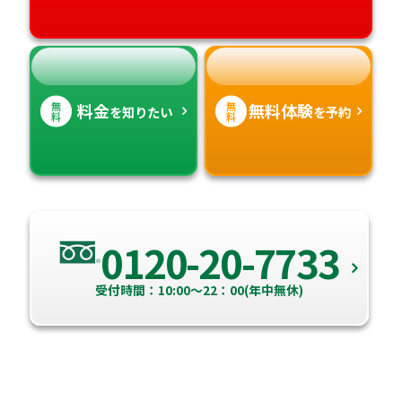
高知県
沖縄県
無
無
料金
無料体験
を知りたい
を予約
料
料
0120-20-7733
受付時間：10:00～22：00(年中無休)