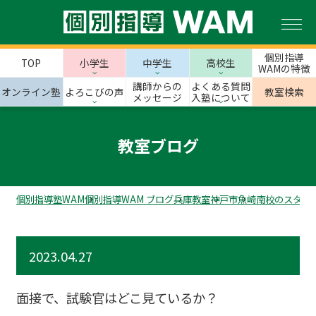
個別指導
TOP
小学生
中学生
高校生
WAMの特徴
講師からの
よくある質問
オンライン塾
よろこびの声
教室検索
メッセージ
入塾について
教室ブログ
個別指導塾WAM
個別指導WAM ブログ
兵庫教室
神戸市
魚崎南校のスタッ
2023.04.27
面接で、試験官はどこ見ているか？