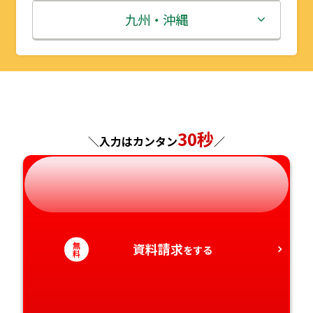
秋田県
埼玉県
石川県
滋賀県
鳥取県
九州・沖縄
山形県
千葉県
福井県
京都府
島根県
福岡県
福島県
東京都
山梨県
大阪府
岡山県
佐賀県
神奈川県
長野県
兵庫県
広島県
長崎県
30秒
＼入力はカンタン
／
岐阜県
奈良県
山口県
熊本県
静岡県
和歌山県
徳島県
大分県
無
資料請求
愛知県
香川県
をする
宮崎県
料
愛媛県
鹿児島県