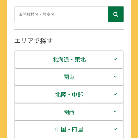
エリアで探す
北海道・東北
北海道
関東
青森県
茨城県
北陸・中部
岩手県
栃木県
新潟県
関西
宮城県
群馬県
富山県
三重県
中国・四国