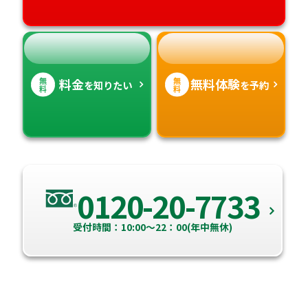
無
無
料金
無料体験
を知りたい
を予約
料
料
0120-20-7733
受付時間：10:00～22：00(年中無休)