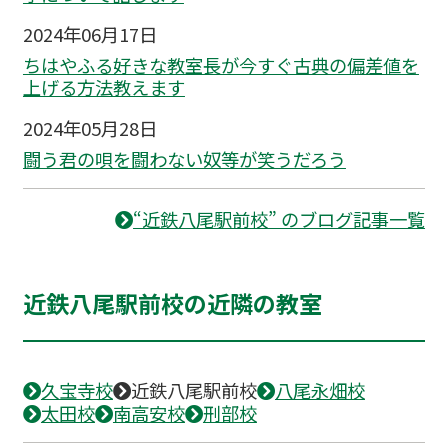
2024年06月17日
ちはやふる好きな教室長が今すぐ古典の偏差値を
上げる方法教えます
2024年05月28日
闘う君の唄を闘わない奴等が笑うだろう
“近鉄八尾駅前校” のブログ記事一覧
近鉄八尾駅前校の近隣の教室
久宝寺校
近鉄八尾駅前校
八尾永畑校
太田校
南高安校
刑部校