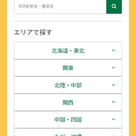
エリアで探す
北海道・東北
北海道
関東
青森県
茨城県
北陸・中部
岩手県
栃木県
新潟県
関西
宮城県
群馬県
富山県
三重県
中国・四国
秋田県
埼玉県
石川県
滋賀県
鳥取県