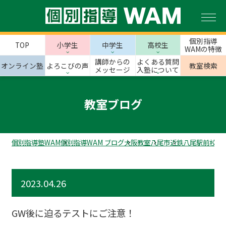
個別指導
TOP
小学生
中学生
高校生
WAMの特徴
講師からの
よくある質問
オンライン塾
よろこびの声
教室検索
メッセージ
入塾について
教室ブログ
個別指導塾WAM
個別指導WAM ブログ
大阪教室
八尾市
近鉄八尾駅前校の
2023.04.26
GW後に迫るテストにご注意！