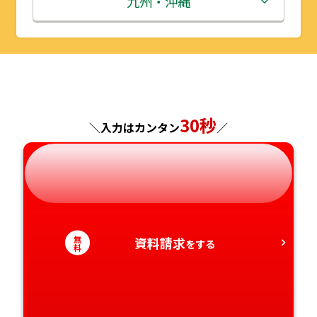
九州・沖縄
山形県
千葉県
福井県
京都府
島根県
福岡県
福島県
東京都
山梨県
大阪府
岡山県
佐賀県
神奈川県
長野県
兵庫県
広島県
長崎県
30秒
＼入力はカンタン
／
岐阜県
奈良県
山口県
熊本県
静岡県
和歌山県
徳島県
大分県
愛知県
香川県
宮崎県
無
資料請求
をする
料
愛媛県
鹿児島県
高知県
沖縄県