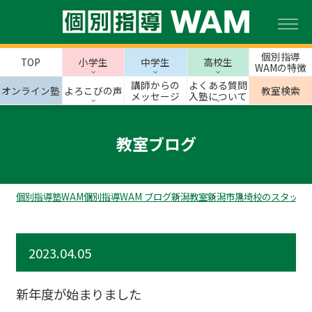
個別指導
TOP
小学生
中学生
高校生
WAMの特徴
講師からの
よくある質問
オンライン塾
よろこびの声
教室検索
メッセージ
入塾について
教室ブログ
個別指導塾WAM
個別指導WAM ブログ
新潟教室
新潟市
黒埼校のスタッフ
2023.04.05
新年度が始まりました