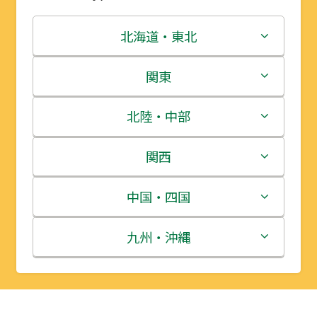
北海道・東北
北海道
関東
青森県
茨城県
北陸・中部
岩手県
栃木県
新潟県
関西
宮城県
群馬県
富山県
三重県
中国・四国
秋田県
埼玉県
石川県
滋賀県
鳥取県
九州・沖縄
山形県
千葉県
福井県
京都府
島根県
福岡県
福島県
東京都
山梨県
大阪府
岡山県
佐賀県