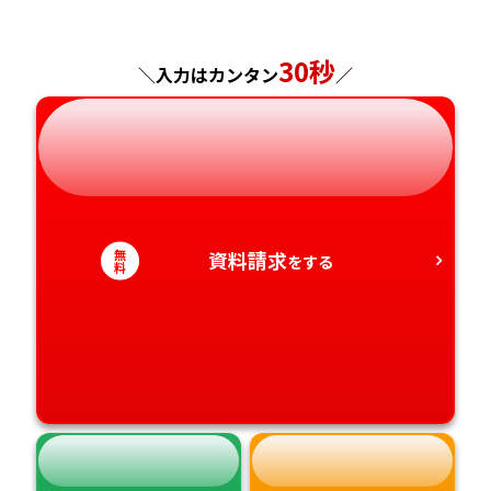
神奈川県
長野県
兵庫県
広島県
長崎県
30秒
＼入力はカンタン
／
岐阜県
奈良県
山口県
熊本県
静岡県
和歌山県
徳島県
大分県
愛知県
香川県
宮崎県
無
資料請求
をする
料
愛媛県
鹿児島県
高知県
沖縄県