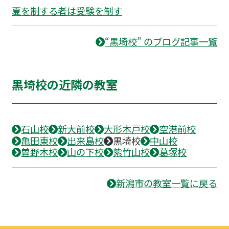
夏を制する者は受験を制す
“黒埼校” のブログ記事一覧
黒埼校の近隣の教室
石山校
新大前校
大形木戸校
空港前校
亀田東校
出来島校
黒埼校
中山校
曽野木校
山の下校
紫竹山校
葛塚校
新潟市の教室一覧に戻る