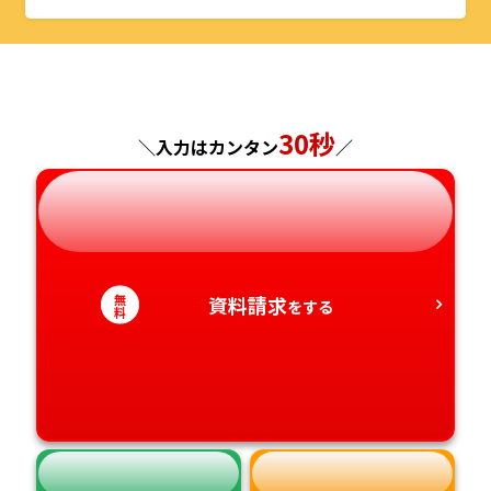
山形県
千葉県
福井県
京都府
島根県
福岡県
福島県
東京都
山梨県
大阪府
岡山県
佐賀県
30秒
神奈川県
長野県
兵庫県
広島県
長崎県
＼入力はカンタン
／
岐阜県
奈良県
山口県
熊本県
静岡県
和歌山県
徳島県
大分県
無
資料請求
をする
料
愛知県
香川県
宮崎県
愛媛県
鹿児島県
高知県
沖縄県