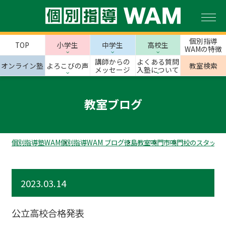
個別指導
TOP
小学生
中学生
高校生
WAMの特徴
講師からの
よくある質問
オンライン塾
よろこびの声
教室検索
メッセージ
入塾について
教室ブログ
個別指導塾WAM
個別指導WAM ブログ
徳島教室
鳴門市
鳴門校のスタッフ
2023.03.14
公立高校合格発表