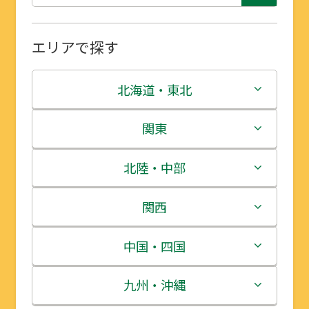
エリアで探す
北海道・東北
北海道
関東
青森県
茨城県
北陸・中部
岩手県
栃木県
新潟県
関西
宮城県
群馬県
富山県
三重県
中国・四国
秋田県
埼玉県
石川県
滋賀県
鳥取県
九州・沖縄