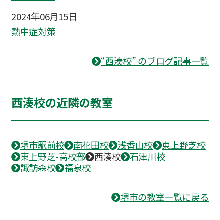
2024年06月15日
熱中症対策
“西湊校” のブログ記事一覧
西湊校の近隣の教室
堺市駅前校
南花田校
浅香山校
東上野芝校
東上野芝-高校部
西湊校
石津川校
諏訪森校
福泉校
堺市の教室一覧に戻る