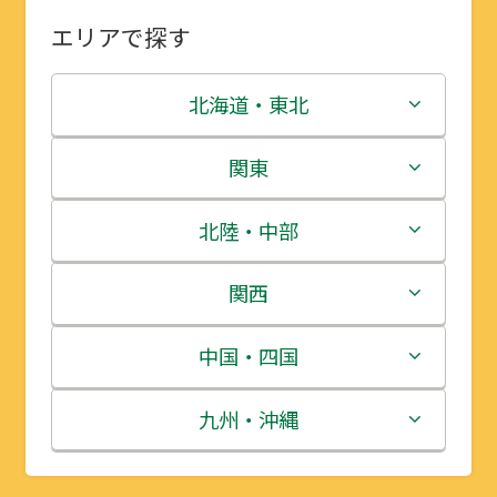
エリアで探す
北海道・東北
北海道
関東
青森県
茨城県
北陸・中部
岩手県
栃木県
新潟県
関西
宮城県
群馬県
富山県
三重県
中国・四国
秋田県
埼玉県
石川県
滋賀県
鳥取県
九州・沖縄
山形県
千葉県
福井県
京都府
島根県
福岡県