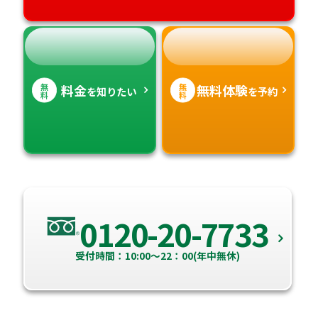
無
無
料金
無料体験
を知りたい
を予約
料
料
0120-20-7733
受付時間：10:00～22：00(年中無休)