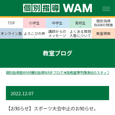
個別指導
TOP
小学生
中学生
高校生
WAMの特徴
講師からの
よくある質問
オンライン塾
よろこびの声
教室検索
メッセージ
入塾について
教室ブログ
個別指導塾WAM
個別指導WAM ブログ
大阪教室
堺市
西湊校のスタッフブ
2022.12.07
【お知らせ】スポーツ大会中止のお知らせ。