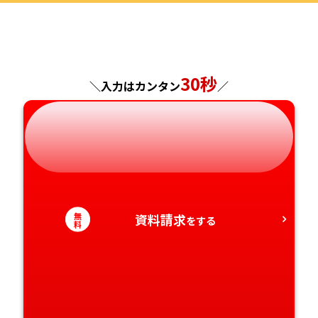
福島県
東京都
山梨県
大阪府
岡山県
佐賀県
神奈川県
長野県
兵庫県
広島県
長崎県
30秒
＼入力はカンタン
／
岐阜県
奈良県
山口県
熊本県
静岡県
和歌山県
徳島県
大分県
愛知県
香川県
宮崎県
無
資料請求
をする
愛媛県
鹿児島県
料
高知県
沖縄県