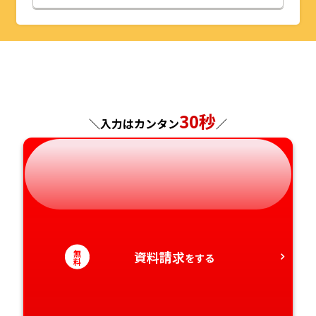
山形県
千葉県
福井県
京都府
島根県
福岡県
福島県
東京都
山梨県
大阪府
岡山県
佐賀県
神奈川県
長野県
兵庫県
広島県
長崎県
30秒
＼入力はカンタン
／
岐阜県
奈良県
山口県
熊本県
静岡県
和歌山県
徳島県
大分県
愛知県
香川県
宮崎県
無
資料請求
をする
愛媛県
鹿児島県
料
高知県
沖縄県