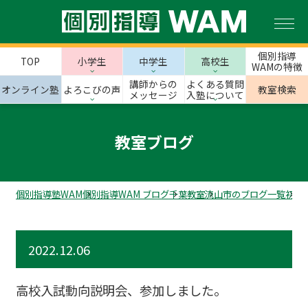
個別指導
TOP
小学生
中学生
高校生
WAMの特徴
講師からの
よくある質問
オンライン塾
よろこびの声
教室検索
メッセージ
入塾について
教室ブログ
個別指導塾WAM
個別指導WAM ブログ
千葉教室
流山市のブログ一覧
初石
2022.12.06
高校入試動向説明会、参加しました。