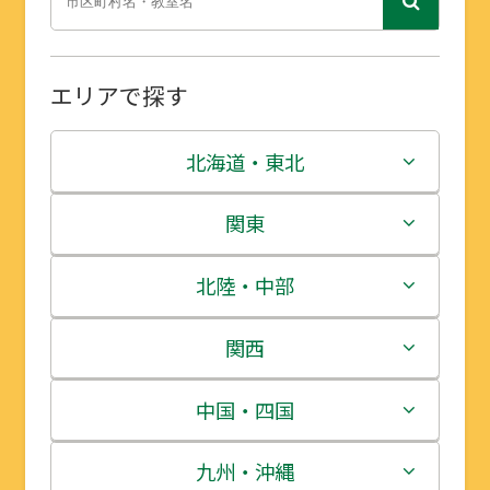
エリアで探す
北海道・東北
北海道
関東
青森県
茨城県
北陸・中部
岩手県
栃木県
新潟県
関西
宮城県
群馬県
富山県
三重県
中国・四国
秋田県
埼玉県
石川県
滋賀県
鳥取県
九州・沖縄