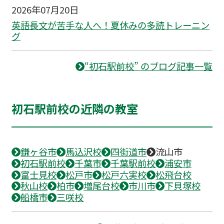
2026年07月20日
英語長文が苦手な人へ！夏休みの多読トレーニン
グ
“初石駅前校” のブログ記事一覧
初石駅前校の近隣の教室
鎌ヶ谷市
馬込沢校
四街道市
流山市
初石駅前校
千葉市
千葉駅前校
浦安市
富士見校
松戸市
松戸六実校
松飛台校
秋山校
柏市
増尾台校
市川市
下貝塚校
船橋市
三咲校