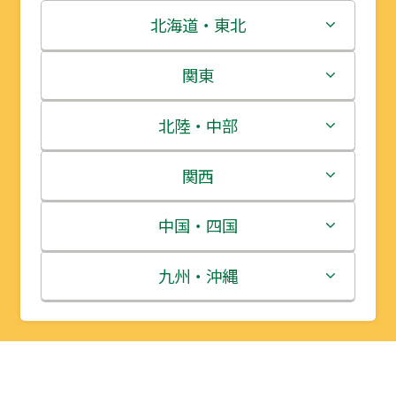
北海道・東北
北海道
関東
青森県
茨城県
北陸・中部
岩手県
栃木県
新潟県
関西
宮城県
群馬県
富山県
三重県
中国・四国
秋田県
埼玉県
石川県
滋賀県
鳥取県
九州・沖縄
山形県
千葉県
福井県
京都府
島根県
福岡県
福島県
東京都
山梨県
大阪府
岡山県
佐賀県