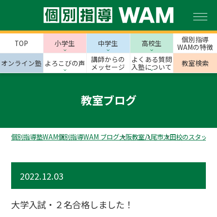
個別指導
TOP
小学生
中学生
高校生
WAMの特徴
講師からの
よくある質問
オンライン塾
よろこびの声
教室検索
メッセージ
入塾について
教室ブログ
個別指導塾WAM
個別指導WAM ブログ
大阪教室
八尾市
太田校のスタッフ
2022.12.03
大学入試・２名合格しました！