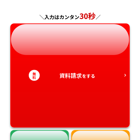
神奈川県
長野県
兵庫県
広島県
長崎県
30秒
＼入力はカンタン
／
岐阜県
奈良県
山口県
熊本県
静岡県
和歌山県
徳島県
大分県
愛知県
香川県
宮崎県
無
資料請求
をする
愛媛県
鹿児島県
料
高知県
沖縄県