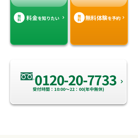
無
無
料金
無料体験
を知りたい
を予約
料
料
0120-20-7733
受付時間：10:00～22：00(年中無休)