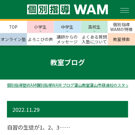
個別指導
TOP
小学生
中学生
高校生
WAMの特徴
講師からの
よくある質問
オンライン塾
よろこびの声
教室検索
メッセージ
入塾について
教室ブログ
個別指導塾WAM
個別指導WAM ブログ
富山教室
富山市
萩浦校のスタッフ
2022.11.29
自習の生徒が1、2、3……