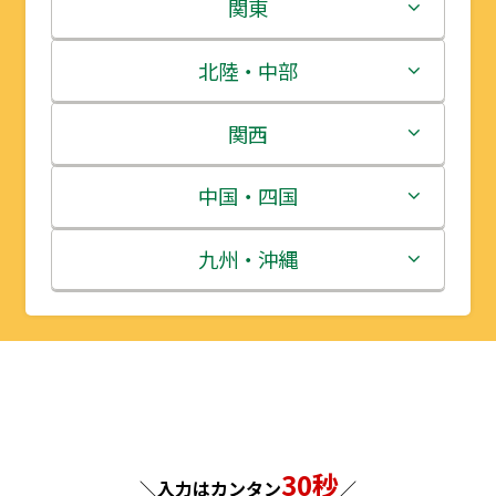
北海道
関東
青森県
茨城県
北陸・中部
岩手県
栃木県
新潟県
関西
宮城県
群馬県
富山県
三重県
中国・四国
秋田県
埼玉県
石川県
滋賀県
鳥取県
九州・沖縄
山形県
千葉県
福井県
京都府
島根県
福岡県
福島県
東京都
山梨県
大阪府
岡山県
佐賀県
神奈川県
長野県
兵庫県
広島県
長崎県
30秒
＼入力はカンタン
／