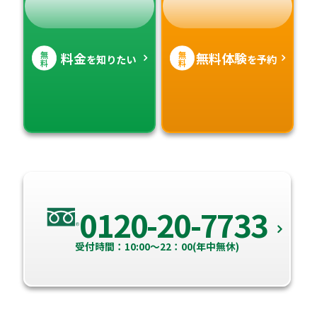
無
無
料金
無料体験
を知りたい
を予約
料
料
0120-20-7733
受付時間：10:00～22：00(年中無休)