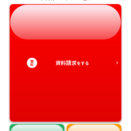
岐阜県
奈良県
山口県
熊本県
静岡県
和歌山県
徳島県
大分県
愛知県
香川県
宮崎県
愛媛県
鹿児島県
無
資料請求
をする
料
高知県
沖縄県