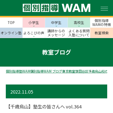
個別指導
TOP
小学生
中学生
高校生
WAMの特徴
講師からの
よくある質問
オンライン塾
よろこびの声
教室検索
メッセージ
入塾について
教室ブログ
個別指導塾WAM
個別指導WAM ブログ
東京教室
世田谷区
千歳烏山校のス
2022.11.05
【千歳烏山】塾生の皆さんへ vol.364