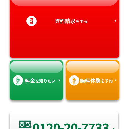
静岡県
和歌山県
徳島県
大分県
無
資料請求
をする
愛知県
料
香川県
宮崎県
愛媛県
鹿児島県
高知県
沖縄県
無
無
料金
無料体験
を知りたい
を予約
料
料
0120-20-7733