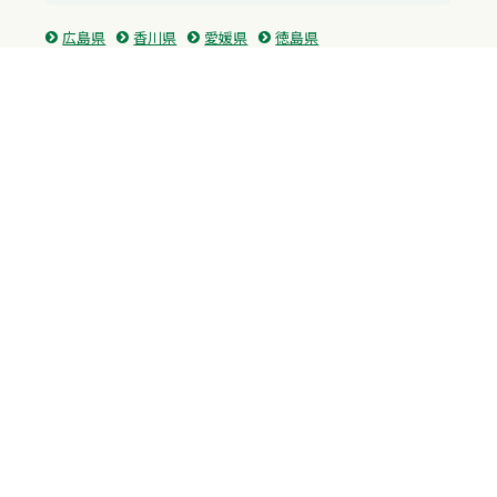
広島県
香川県
愛媛県
徳島県
九州・沖縄
福岡県
佐賀県
長崎県
熊本県
沖縄県
プライバシーポリシー
H.M.GROUP
WAMからのお知らせ
サイトマップ
自習室利用申込
成績保証制度 利用申込
Copyright © 2023 Whole Ability Making WAM. All Rights Reserved.