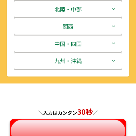
青森県
茨城県
北陸・中部
岩手県
栃木県
新潟県
関西
宮城県
群馬県
富山県
三重県
中国・四国
秋田県
埼玉県
石川県
滋賀県
鳥取県
九州・沖縄
山形県
千葉県
福井県
京都府
島根県
福岡県
福島県
東京都
山梨県
大阪府
岡山県
佐賀県
神奈川県
長野県
30秒
兵庫県
広島県
長崎県
＼入力はカンタン
／
岐阜県
奈良県
山口県
熊本県