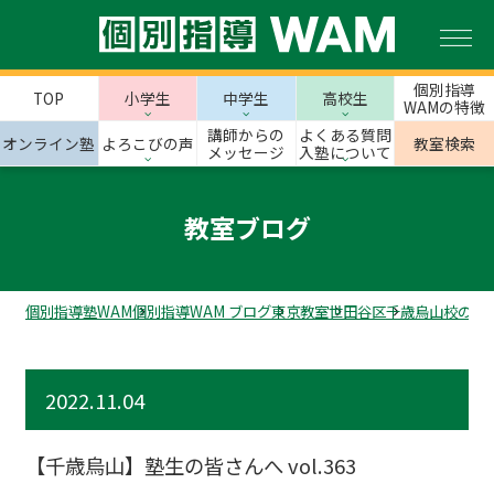
個別指導
TOP
小学生
中学生
高校生
WAMの特徴
講師からの
よくある質問
オンライン塾
よろこびの声
教室検索
メッセージ
入塾について
教室ブログ
個別指導塾WAM
個別指導WAM ブログ
東京教室
世田谷区
千歳烏山校のス
2022.11.04
【千歳烏山】塾生の皆さんへ vol.363