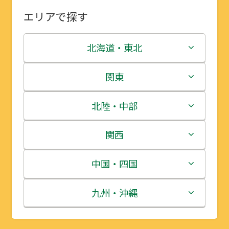
エリアで探す
北海道・東北
北海道
関東
青森県
茨城県
北陸・中部
岩手県
栃木県
新潟県
関西
宮城県
群馬県
富山県
三重県
中国・四国
秋田県
埼玉県
石川県
滋賀県
鳥取県
九州・沖縄
山形県
千葉県
福井県
京都府
島根県
福岡県