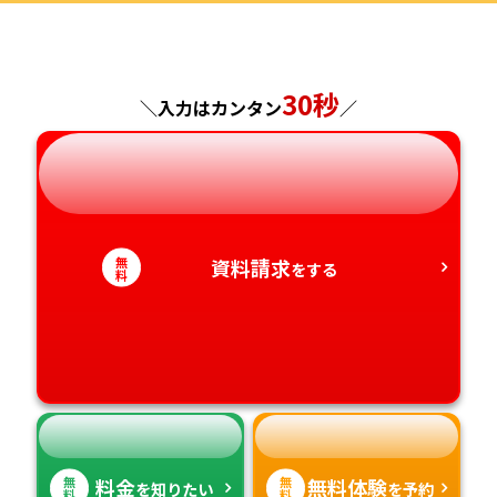
福島県
東京都
山梨県
大阪府
岡山県
佐賀県
30秒
神奈川県
長野県
兵庫県
広島県
長崎県
＼入力はカンタン
／
岐阜県
奈良県
山口県
熊本県
静岡県
和歌山県
徳島県
大分県
無
資料請求
をする
料
愛知県
香川県
宮崎県
愛媛県
鹿児島県
高知県
沖縄県
無
無
料金
無料体験
を知りたい
を予約
料
料