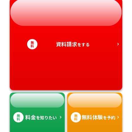
岐阜県
奈良県
山口県
熊本県
静岡県
和歌山県
徳島県
大分県
愛知県
香川県
宮崎県
無
資料請求
をする
料
愛媛県
鹿児島県
高知県
沖縄県
無
無
料金
無料体験
を知りたい
を予約
料
料