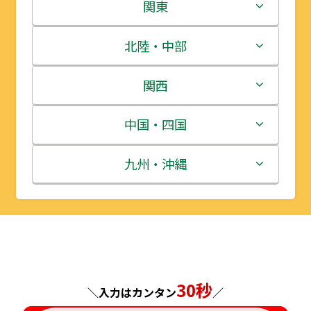
北海道
関東
青森県
茨城県
北陸・中部
岩手県
栃木県
新潟県
関西
宮城県
群馬県
富山県
三重県
中国・四国
秋田県
埼玉県
石川県
滋賀県
鳥取県
九州・沖縄
山形県
千葉県
福井県
京都府
島根県
福岡県
福島県
東京都
山梨県
大阪府
岡山県
佐賀県
神奈川県
長野県
兵庫県
広島県
長崎県
30秒
＼入力はカンタン
／