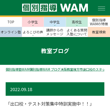
個別指導
TOP
小学生
中学生
高校生
WAMの特徴
講師からの
よくある質問
オンライン塾
よろこびの声
教室検索
メッセージ
入塾について
教室ブログ
個別指導塾WAM
個別指導WAM ブログ
大阪教室
枚方市
出口校のスタッフ
2022.09.18
「出口校・テスト対策集中特訓実施中！！」