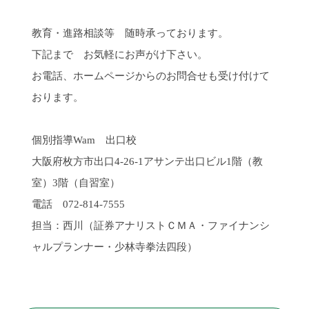
教育・進路相談等 随時承っております。
下記まで お気軽にお声がけ下さい。
お電話、ホームページからのお問合せも受け付けて
おります。
個別指導
Wam
出口校
大阪府枚方市出口
4-26-1
アサンテ出口ビル
1
階（教
室）
3
階（自習室）
電話
072-814-7555
担当：西川
（証券アナリストＣＭＡ・ファイナンシ
ャルプランナー・少林寺拳法四段）