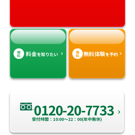
高知県
沖縄県
無
無
料金
無料体験
を知りたい
を予約
料
料
0120-20-7733
受付時間：10:00～22：00(年中無休)