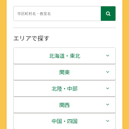
エリアで探す
北海道・東北
北海道
関東
青森県
茨城県
北陸・中部
岩手県
栃木県
新潟県
関西
宮城県
群馬県
富山県
三重県
中国・四国