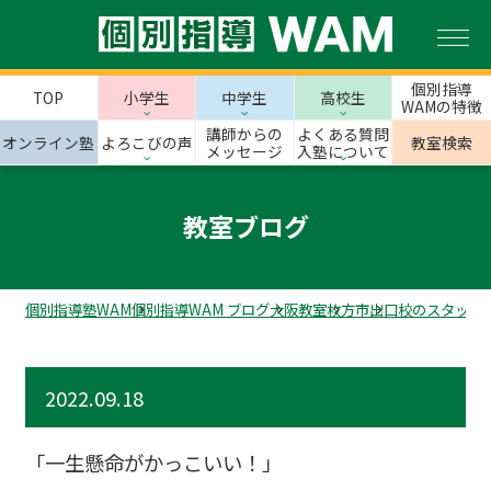
個別指導
TOP
小学生
中学生
高校生
WAMの特徴
講師からの
よくある質問
オンライン塾
よろこびの声
教室検索
メッセージ
入塾について
教室ブログ
個別指導塾WAM
個別指導WAM ブログ
大阪教室
枚方市
出口校のスタッフ
2022.09.18
「一生懸命がかっこいい！」