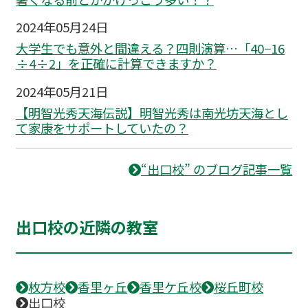
2024年05月24日
大学生でも意外と間違える？四則演算…「40−16
÷4÷2」を正確に計算できますか？
2024年05月21日
【明智光秀天海伝説】明智光秀は南光坊天海とし
て家康をサポートしていたの？
“出口校” のブログ記事一覧
出口校の近隣の教室
枚方校
香里ヶ丘
香里ケ丘校
桜丘町校
出口校