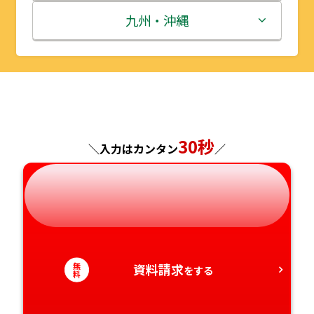
秋田県
埼玉県
石川県
滋賀県
鳥取県
九州・沖縄
山形県
千葉県
福井県
京都府
島根県
福岡県
福島県
東京都
山梨県
大阪府
岡山県
佐賀県
神奈川県
長野県
兵庫県
広島県
長崎県
30秒
＼入力はカンタン
／
岐阜県
奈良県
山口県
熊本県
静岡県
和歌山県
徳島県
大分県
愛知県
香川県
宮崎県
無
資料請求
をする
料
愛媛県
鹿児島県