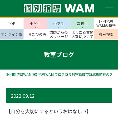
個別指導
TOP
小学生
中学生
高校生
WAMの特徴
講師からの
よくある質問
オンライン塾
よろこびの声
教室検索
メッセージ
入塾について
教室ブログ
個別指導塾WAM
個別指導WAM ブログ
奈良教室
葛城市
磐城駅前校のスタ
2022.09.12
【自分を大切にするというおはなし-3】