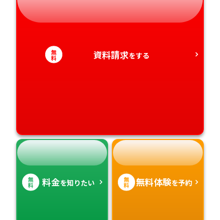
静岡県
和歌山県
徳島県
大分県
愛知県
香川県
宮崎県
無
資料請求
をする
料
愛媛県
鹿児島県
高知県
沖縄県
無
無
料金
無料体験
を知りたい
を予約
料
料