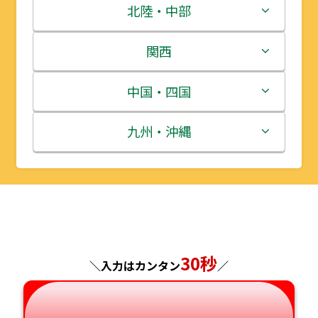
青森県
茨城県
北陸・中部
岩手県
栃木県
新潟県
関西
宮城県
群馬県
富山県
三重県
中国・四国
秋田県
埼玉県
石川県
滋賀県
鳥取県
九州・沖縄
山形県
千葉県
福井県
京都府
島根県
福岡県
福島県
東京都
山梨県
大阪府
岡山県
佐賀県
神奈川県
長野県
兵庫県
広島県
長崎県
30秒
＼入力はカンタン
／
岐阜県
奈良県
山口県
熊本県