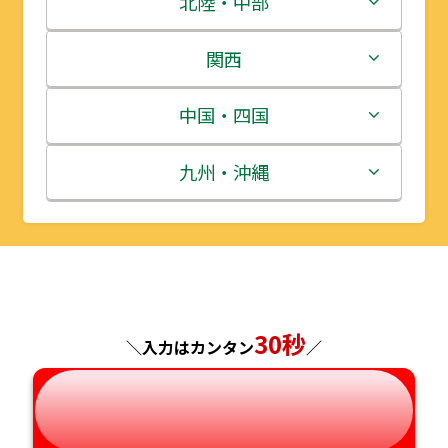
北陸・中部
岩手県
栃木県
新潟県
関西
宮城県
群馬県
富山県
三重県
中国・四国
秋田県
埼玉県
石川県
滋賀県
鳥取県
九州・沖縄
山形県
千葉県
福井県
京都府
島根県
福岡県
福島県
東京都
山梨県
大阪府
岡山県
佐賀県
神奈川県
長野県
兵庫県
広島県
長崎県
30秒
＼入力はカンタン
／
岐阜県
奈良県
山口県
熊本県
静岡県
和歌山県
徳島県