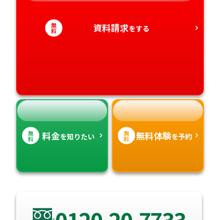
大分県
愛知県
香川県
無
資料請求
宮崎県
をする
料
愛媛県
鹿児島県
高知県
沖縄県
無
無
料金
無料体験
を知りたい
を予約
料
料
0120-20-7733