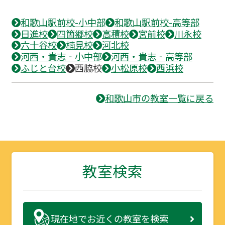
和歌山駅前校-小中部
和歌山駅前校-高等部
日進校
四箇郷校
高積校
宮前校
川永校
六十谷校
楠見校
河北校
河西・貴志‐小中部
河西・貴志‐高等部
ふじと台校
西脇校
小松原校
西浜校
和歌山市の教室一覧に戻る
教室検索
現在地で
お近くの教室を検索