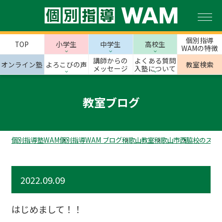
個別指導
TOP
小学生
中学生
高校生
WAMの特徴
講師からの
よくある質問
オンライン塾
よろこびの声
教室検索
メッセージ
入塾について
教室ブログ
個別指導塾WAM
個別指導WAM ブログ
和歌山教室
和歌山市
西脇校のスタ
2022.09.09
はじめまして！！