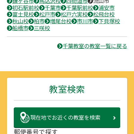
鎌ヶ谷市
馬込沢校
四街道市
流山市
初石駅前校
千葉市
千葉駅前校
浦安市
富士見校
松戸市
松戸六実校
松飛台校
秋山校
柏市
増尾台校
市川市
下貝塚校
船橋市
三咲校
千葉教室の教室一覧に戻る
教室検索
現在地で
お近くの教室を検索
郵便番号で探す