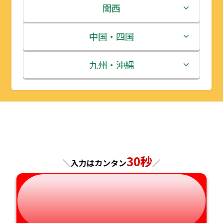
岩手県
栃木県
新潟県
関西
宮城県
群馬県
富山県
三重県
中国・四国
秋田県
埼玉県
石川県
滋賀県
鳥取県
九州・沖縄
山形県
千葉県
福井県
京都府
島根県
福岡県
福島県
東京都
山梨県
大阪府
岡山県
佐賀県
神奈川県
長野県
兵庫県
広島県
長崎県
30秒
＼入力はカンタン
／
岐阜県
奈良県
山口県
熊本県
静岡県
和歌山県
徳島県
大分県