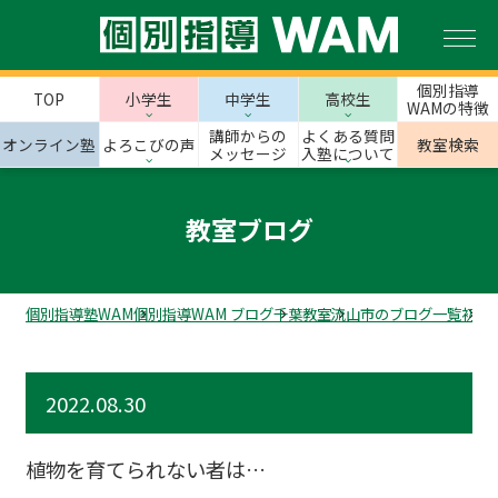
個別指導
TOP
小学生
中学生
高校生
WAMの特徴
講師からの
よくある質問
オンライン塾
よろこびの声
教室検索
メッセージ
入塾について
教室ブログ
個別指導塾WAM
個別指導WAM ブログ
千葉教室
流山市のブログ一覧
初石
2022.08.30
植物を育てられない者は…