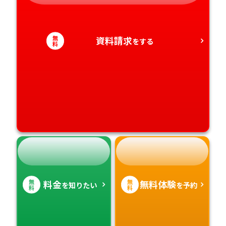
愛知県
香川県
宮崎県
愛媛県
鹿児島県
無
資料請求
をする
料
高知県
沖縄県
無
無
料金
無料体験
を知りたい
を予約
料
料