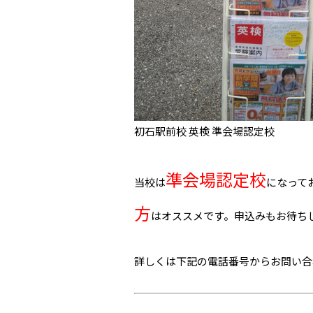
初石駅前校 英検 準会場認定校
準会場認定校
当校は
になって
方
はオススメです。申込みもお待ち
詳しくは下記の電話番号からお問い合