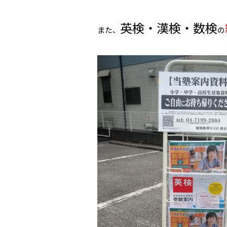
英検・漢検・数検
また、
の