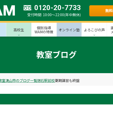
0120-20-7733
無料
受付時間 10:00～22:00(年中無休)
個別指導
高校生
オンライン塾
よろこびの声
WAMの特徴
教室ブログ
教室
流山市のブログ一覧
初石駅前校
夏期講習も終盤