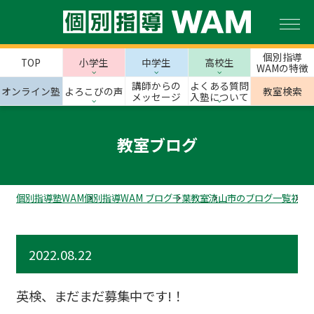
個別指導
TOP
小学生
中学生
高校生
WAMの特徴
講師からの
よくある質問
オンライン塾
よろこびの声
教室検索
メッセージ
入塾について
教室ブログ
個別指導塾WAM
個別指導WAM ブログ
千葉教室
流山市のブログ一覧
初石
2022.08.22
英検、まだまだ募集中です!！