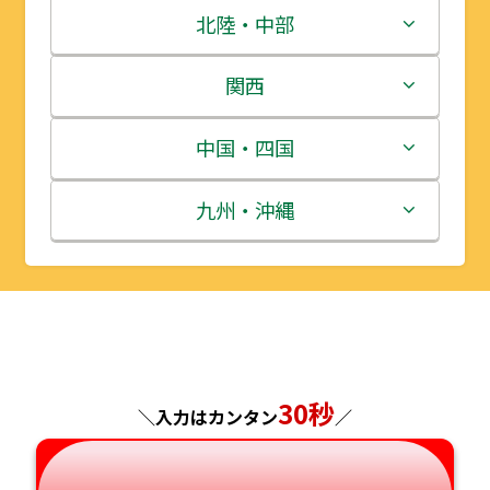
青森県
茨城県
北陸・中部
岩手県
栃木県
新潟県
関西
宮城県
群馬県
富山県
三重県
中国・四国
秋田県
埼玉県
石川県
滋賀県
鳥取県
九州・沖縄
山形県
千葉県
福井県
京都府
島根県
福岡県
福島県
東京都
山梨県
大阪府
岡山県
佐賀県
神奈川県
長野県
兵庫県
広島県
長崎県
30秒
＼入力はカンタン
／
岐阜県
奈良県
山口県
熊本県