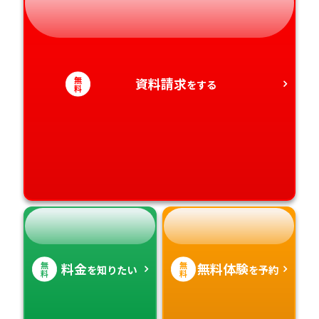
静岡県
和歌山県
徳島県
大分県
愛知県
香川県
宮崎県
無
資料請求
をする
料
愛媛県
鹿児島県
高知県
沖縄県
無
無
料金
無料体験
を知りたい
を予約
料
料