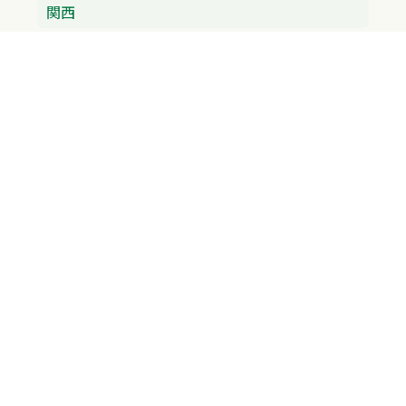
関西
兵庫県
大阪府
京都府
奈良県
滋賀県
三重県
和歌山県
中国・四国
広島県
香川県
愛媛県
徳島県
九州・沖縄
福岡県
佐賀県
長崎県
熊本県
沖縄県