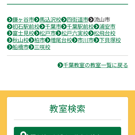
鎌ヶ谷市
馬込沢校
四街道市
流山市
初石駅前校
千葉市
千葉駅前校
浦安市
富士見校
松戸市
松戸六実校
松飛台校
秋山校
柏市
増尾台校
市川市
下貝塚校
船橋市
三咲校
千葉教室の教室一覧に戻る
教室検索