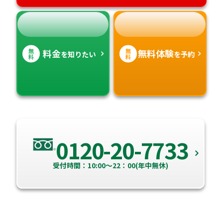
無
無
料金
無料体験
を知りたい
を予約
料
料
0120-20-7733
受付時間：10:00～22：00(年中無休)