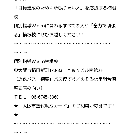
「目標達成のために頑張りたい人」を応援する楠根
校
個別指導Ｗａｍに関わるすべての人が「全力で頑張
る」楠根校にぜひお越しください！
～・～・～・～・～・～・～・～・～・～・～・
～・～
個別指導Ｗａｍ楠根校
東大阪市稲田新町1-8-33 Ｙ＆Ｎビル南館2F
（近鉄バス「徳庵」バス停すぐ／のぞみ信用組合徳
庵支店の向い）
ＴＥＬ：06-6745-3360
★「大阪市塾代助成カード」のご利用が可能です！
★
～・～・～・～・～・～・～・～・～・～・～・
～・～