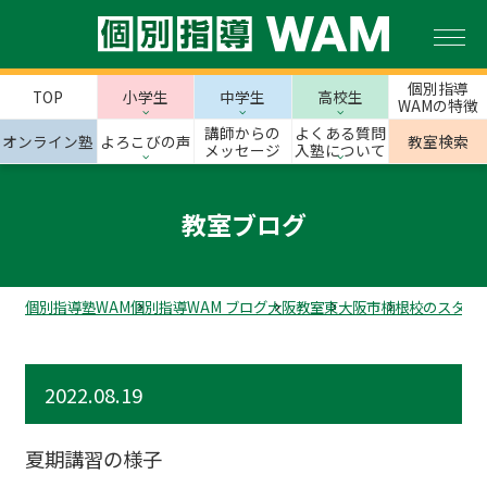
個別指導
TOP
小学生
中学生
高校生
WAMの特徴
講師からの
よくある質問
オンライン塾
よろこびの声
教室検索
メッセージ
入塾について
教室ブログ
個別指導塾WAM
個別指導WAM ブログ
大阪教室
東大阪市
楠根校のスタッ
2022.08.19
夏期講習の様子