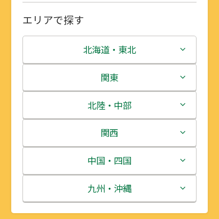
エリアで探す
北海道・東北
北海道
関東
青森県
茨城県
北陸・中部
岩手県
栃木県
新潟県
関西
宮城県
群馬県
富山県
三重県
中国・四国
秋田県
埼玉県
石川県
滋賀県
鳥取県
九州・沖縄
山形県
千葉県
福井県
京都府
島根県
福岡県