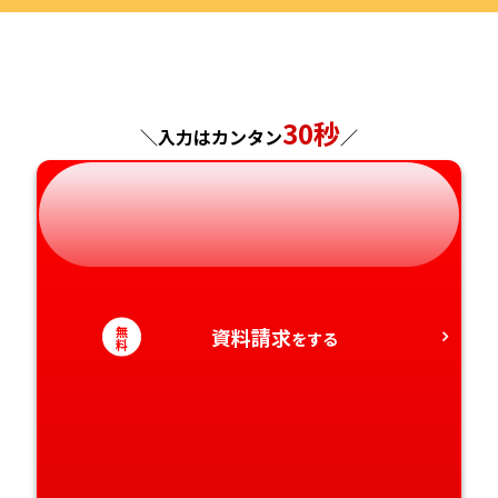
福島県
東京都
山梨県
大阪府
岡山県
佐賀県
神奈川県
長野県
兵庫県
広島県
長崎県
30秒
＼入力はカンタン
／
岐阜県
奈良県
山口県
熊本県
静岡県
和歌山県
徳島県
大分県
愛知県
香川県
宮崎県
無
資料請求
をする
料
愛媛県
鹿児島県
高知県
沖縄県