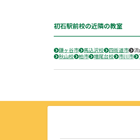
初石駅前校の近隣の教室
鎌ヶ谷市
馬込沢校
四街道市
流
秋山校
柏市
増尾台校
市川市