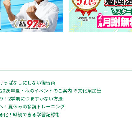
けっぱなしにしない復習術
2026年夏・秋のイベントのご案内 ※文化祭加筆
り！2学期につまずかない方法
へ！夏休みの多読トレーニング
る化！継続できる学習記録術