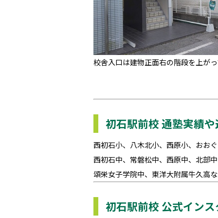
校舎入口は建物正面右の階段を上がっ
初石駅前校 通塾実績
西初石小、八木北小、西原小、おおぐ
西初石中、常磐松中、西原中、北部中
頌栄女子学院中、東洋大附属牛久高な
初石駅前校 公式インス