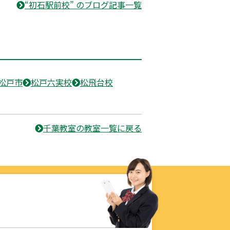
“初石駅前校” のブログ記事一覧
松戸市
松戸六実校
松飛台校
千葉教室の教室一覧に戻る