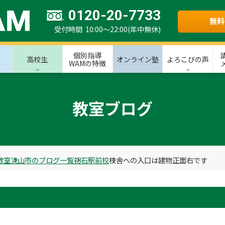
0120-20-7733
無料
受付時間 10:00～22:00(年中無休)
個別指導
高校生
オンライン塾
よろこびの声
WAMの特徴
教室ブログ
教室
流山市のブログ一覧
初石駅前校
校舎への入口は建物正面右です