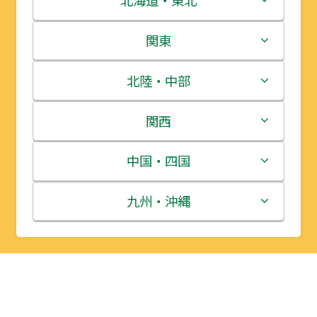
北海道・東北
北海道
関東
青森県
茨城県
北陸・中部
岩手県
栃木県
新潟県
関西
宮城県
群馬県
富山県
三重県
中国・四国
秋田県
埼玉県
石川県
滋賀県
鳥取県
九州・沖縄
山形県
千葉県
福井県
京都府
島根県
福岡県
福島県
東京都
山梨県
大阪府
岡山県
佐賀県
神奈川県
長野県
兵庫県