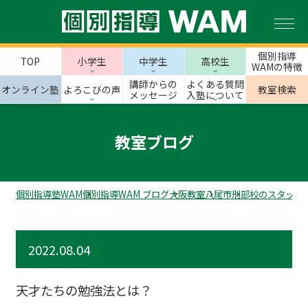
個別指導
TOP
小学生
中学生
高校生
WAMの特徴
講師からの
よくある質問
オンライン塾
よろこびの声
教室検索
メッセージ
入塾について
教室ブログ
個別指導塾WAM
個別指導WAM ブログ
大阪教室
八尾市
刑部校のスタッフ
2022.08.04
天才たちの勉強法とは？