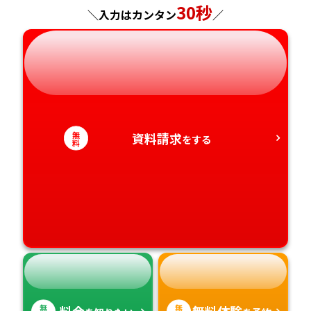
広島県
長崎県
30秒
＼入力はカンタン
／
岐阜県
奈良県
山口県
熊本県
静岡県
和歌山県
徳島県
大分県
愛知県
香川県
宮崎県
無
資料請求
をする
料
愛媛県
鹿児島県
高知県
沖縄県
無
無