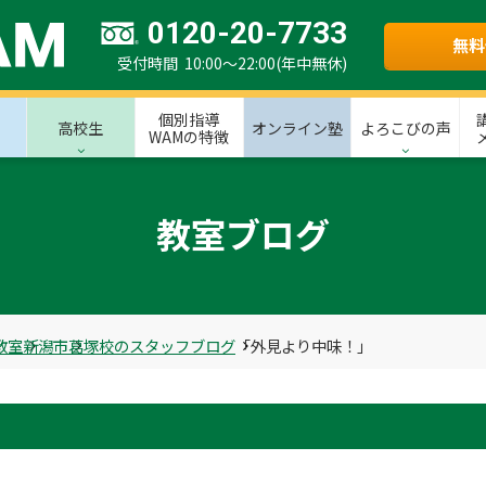
0120-20-7733
無料
受付時間 10:00～22:00(年中無休)
個別指導
高校生
オンライン塾
よろこびの声
WAMの特徴
教室ブログ
教室
新潟市
葛塚校のスタッフブログ
「外見より中味！」