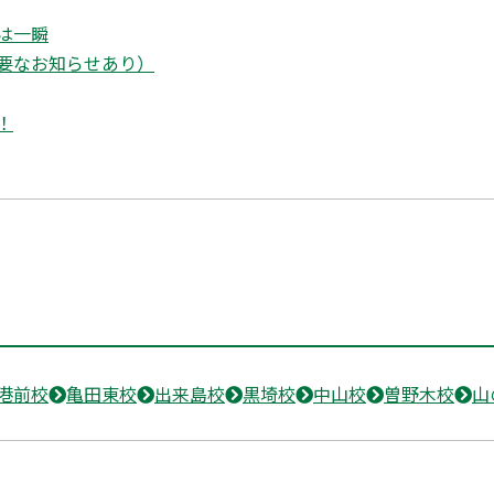
は一瞬
要なお知らせあり）
！
港前校
亀田東校
出来島校
黒埼校
中山校
曽野木校
山