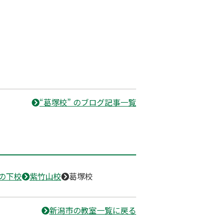
“葛塚校” のブログ記事一覧
の下校
紫竹山校
葛塚校
新潟市の教室一覧に戻る