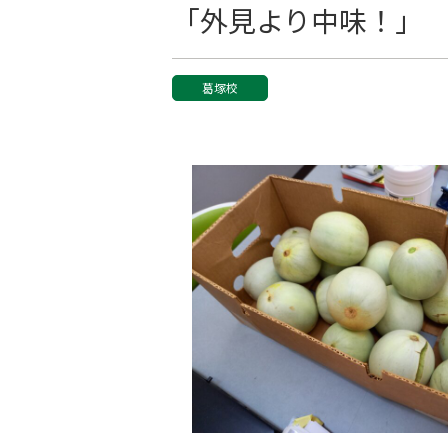
「外見より中味！」
葛塚校