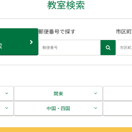
教室検索
郵便番号で探す
市区町
索
関東
茨城県
中国・四国
栃木県
鳥取県