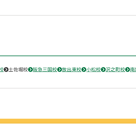
校
土佐堀校
阪急三国校
放出東校
小松校
沢之町校
南