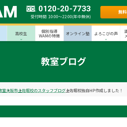
0120-20-7733
無料
受付時間 10:00～22:00(年中無休)
個別指導
高校生
オンライン塾
よろこびの声
WAMの特徴
教室ブログ
教室
大阪市
土佐堀校のスタッフブログ
土佐堀校独自HP作成しました！