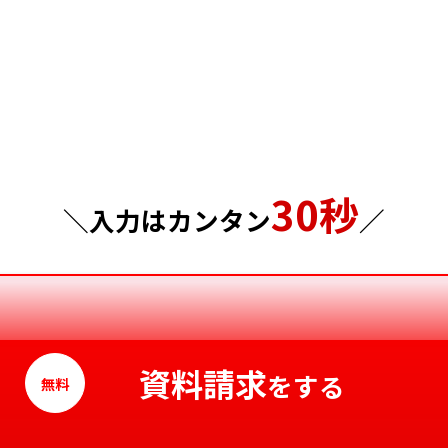
群馬県
島根県
埼玉県
岡山県
千葉県
広島県
東京都
山口県
30秒
神奈川県
徳島県
＼入力はカンタン
／
香川県
愛媛県
高知県
資料請求
をする
無料