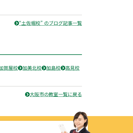
“土佐堀校” のブログ記事一覧
加賀屋校
加美北校
加島校
高見校
大阪市の教室一覧に戻る