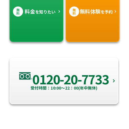
無
無
料金
無料体験
を知りたい
を予約
料
料
0120-20-7733
受付時間：10:00～22：00(年中無休)