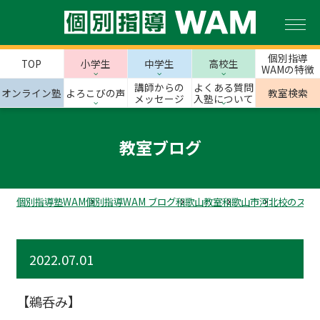
個別指導
TOP
小学生
中学生
高校生
WAMの特徴
講師からの
よくある質問
オンライン塾
よろこびの声
教室検索
メッセージ
入塾について
教室ブログ
個別指導塾WAM
個別指導WAM ブログ
和歌山教室
和歌山市
河北校のスタ
2022.07.01
【鵜呑み】