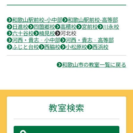
和歌山駅前校-小中部
和歌山駅前校-高等部
日進校
四箇郷校
高積校
宮前校
川永校
六十谷校
楠見校
河北校
河西・貴志‐小中部
河西・貴志‐高等部
ふじと台校
西脇校
小松原校
西浜校
和歌山市の教室一覧に戻る
教室検索