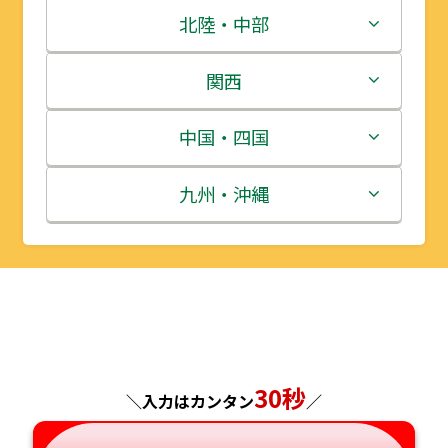
青森県
茨城県
北陸・中部
岩手県
栃木県
新潟県
関西
宮城県
群馬県
富山県
三重県
中国・四国
秋田県
埼玉県
石川県
滋賀県
鳥取県
九州・沖縄
山形県
千葉県
福井県
京都府
島根県
福岡県
福島県
東京都
山梨県
大阪府
岡山県
佐賀県
神奈川県
長野県
兵庫県
広島県
長崎県
30秒
＼入力はカンタン
／
岐阜県
奈良県
山口県
熊本県